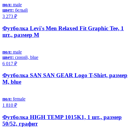
пол:
male
цвет:
белый
3 273 ₽
Футболка Levi's Men Relaxed Fit Graphic Tee, 1
шт., размер M
пол:
male
цвет:
синий, blue
6 017 ₽
Футболка SAN SAN GEAR Logo T-Shirt, размер
M, blue
пол:
female
1 810 ₽
Футболка HIGH TEMP 1015K1, 1 шт., размер
50/52, графит