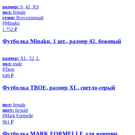
размер:
S, 42, XS
пол:
female
сезон:
Всесезонный
#Minaku
1 752 ₽
Футболка Minaku, 1 шт., размер 42, бежевый
размер:
XL, 52, L
пол:
male
#Твое
649 ₽
Футболка ТВОЕ, размер XL, светло-серый
пол:
female
цвет:
белый
#Mark Formelle
961 ₽
Футболка MARK FORMELLE для женщин,