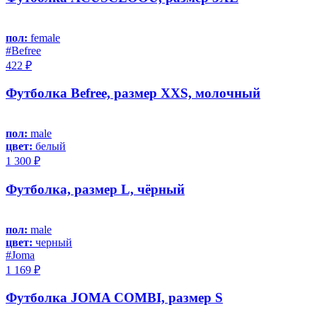
пол:
female
#Befree
422 ₽
Футболка Befree, размер XXS, молочный
пол:
male
цвет:
белый
1 300 ₽
Футболка, размер L, чёрный
пол:
male
цвет:
черный
#Joma
1 169 ₽
Футболка JOMA COMBI, размер S