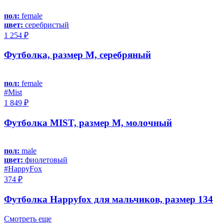
пол:
female
цвет:
серебристый
1 254 ₽
Футболка, размер M, серебряный
пол:
female
#Mist
1 849 ₽
Футболка MIST, размер M, молочный
пол:
male
цвет:
фиолетовый
#HappyFox
374 ₽
Футболка Happyfox для мальчиков, размер 134
Смотреть еще