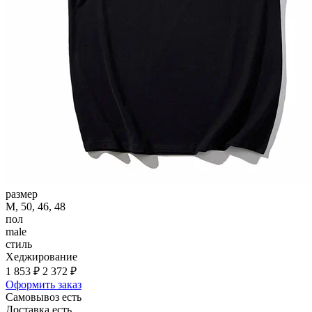
размер
M, 50, 46, 48
пол
male
стиль
Хеджирование
1 853 ₽
2 372 ₽
Оформить заказ
Самовывоз есть
Доставка есть