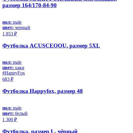
размер 164/170-84-90
пол:
male
цвет:
черный
1 853 ₽
Футболка ACUSCEOOU, размер 5XL
пол:
male
цвет:
хаки
#HappyFox
683 ₽
Футболка Happyfox, размер 48
пол:
male
цвет:
белый
1 300 ₽
Футболка, размер L, чёрный