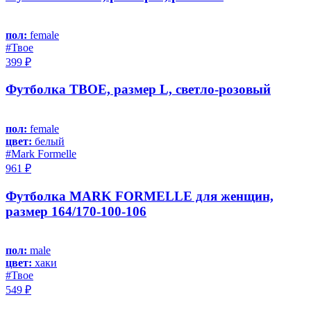
пол:
female
#Твое
399 ₽
Футболка ТВОЕ, размер L, светло-розовый
пол:
female
цвет:
белый
#Mark Formelle
961 ₽
Футболка MARK FORMELLE для женщин,
размер 164/170-100-106
пол:
male
цвет:
хаки
#Твое
549 ₽