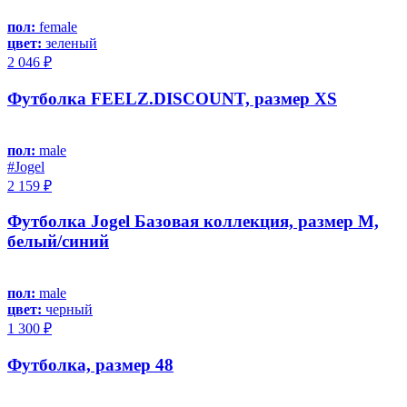
пол:
female
цвет:
зеленый
2 046 ₽
Футболка FEELZ.DISCOUNT, размер XS
пол:
male
#Jоgel
2 159 ₽
Футболка Jogel Базовая коллекция, размер M,
белый/синий
пол:
male
цвет:
черный
1 300 ₽
Футболка, размер 48