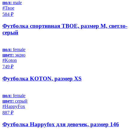
пол:
male
#Твое
584 ₽
Футболка спортивная ТВОЕ, размер M, светло-
серый
пол:
female
цвет:
экрю
#Koton
749 ₽
Футболка KOTON, размер XS
пол:
female
цвет:
серый
#HappyFox
887 ₽
Футболка Happyfox для девочек, размер 146