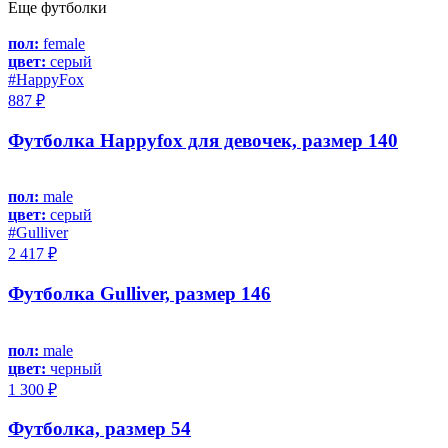
Еще футболки
пол:
female
цвет:
серый
#HappyFox
887 ₽
Футболка Happyfox для девочек, размер 140
пол:
male
цвет:
серый
#Gulliver
2 417 ₽
Футболка Gulliver, размер 146
пол:
male
цвет:
черный
1 300 ₽
Футболка, размер 54