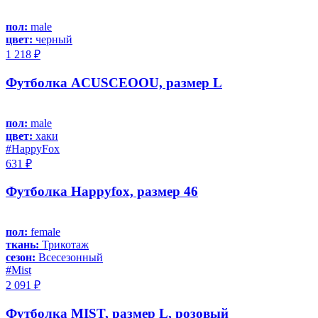
пол:
male
цвет:
черный
1 218 ₽
Футболка ACUSCEOOU, размер L
пол:
male
цвет:
хаки
#HappyFox
631 ₽
Футболка Happyfox, размер 46
пол:
female
ткань:
Трикотаж
сезон:
Всесезонный
#Mist
2 091 ₽
Футболка MIST, размер L, розовый