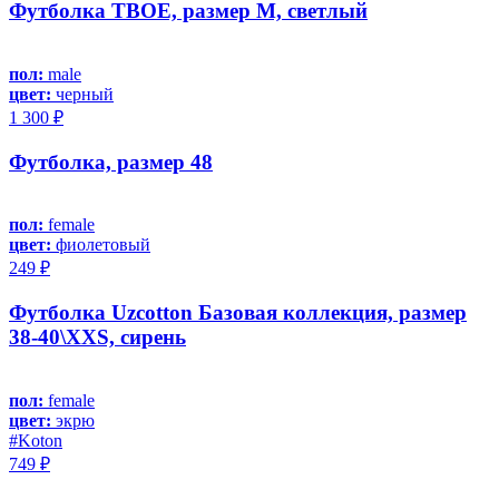
Футболка ТВОЕ, размер M, светлый
пол:
male
цвет:
черный
1 300 ₽
Футболка, размер 48
пол:
female
цвет:
фиолетовый
249 ₽
Футболка Uzcotton Базовая коллекция, размер
38-40\XXS, сирень
пол:
female
цвет:
экрю
#Koton
749 ₽