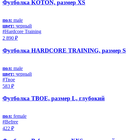
Футболка KOTON, размер XS
пол:
male
цвет:
черный
#Hardcore Training
2 890 ₽
Футболка HARDCORE TRAINING, размер S
пол:
male
цвет:
черный
#Твое
583 ₽
Футболка ТВОЕ, размер L, глубокий
пол:
female
#Befree
422 ₽