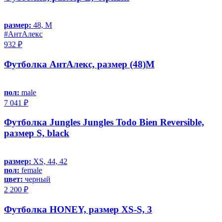
размер:
48, M
#АнтАлекс
932 ₽
Футболка АнтАлекс, размер (48)M
пол:
male
7 041 ₽
Футболка Jungles Jungles Todo Bien Reversible,
размер S, black
размер:
XS, 44, 42
пол:
female
цвет:
черный
2 200 ₽
Футболка HONEY, размер XS-S, 3