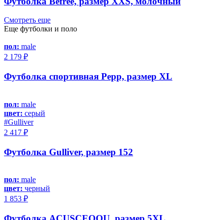
Футболка Befree, размер XXS, молочный
Смотреть еще
Еще футболки и поло
пол:
male
2 179 ₽
Футболка спортивная Pepp, размер XL
пол:
male
цвет:
серый
#Gulliver
2 417 ₽
Футболка Gulliver, размер 152
пол:
male
цвет:
черный
1 853 ₽
Футболка ACUSCEOOU, размер 5XL