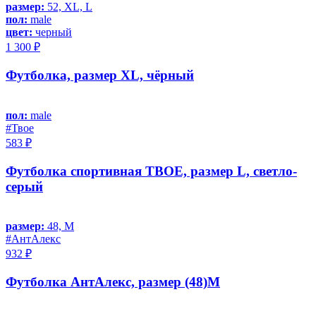
размер:
52, XL, L
пол:
male
цвет:
черный
1 300 ₽
Футболка, размер XL, чёрный
пол:
male
#Твое
583 ₽
Футболка спортивная ТВОЕ, размер L, светло-
серый
размер:
48, M
#АнтАлекс
932 ₽
Футболка АнтАлекс, размер (48)M