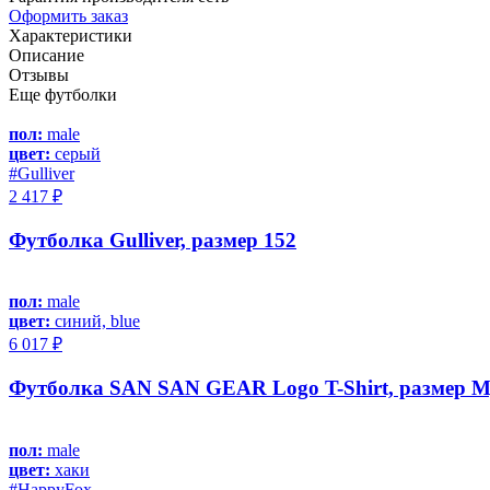
Оформить заказ
Характеристики
Описание
Отзывы
Еще футболки
пол:
male
цвет:
серый
#Gulliver
2 417 ₽
Футболка Gulliver, размер 152
пол:
male
цвет:
синий, blue
6 017 ₽
Футболка SAN SAN GEAR Logo T-Shirt, размер M,
пол:
male
цвет:
хаки
#HappyFox