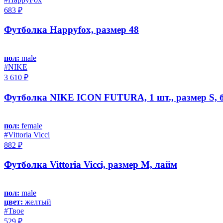
683 ₽
Футболка Happyfox, размер 48
пол:
male
#NIKE
3 610 ₽
Футболка NIKE ICON FUTURA, 1 шт., размер S, 
пол:
female
#Vittoria Vicci
882 ₽
Футболка Vittoria Vicci, размер M, лайм
пол:
male
цвет:
желтый
#Твое
529 ₽