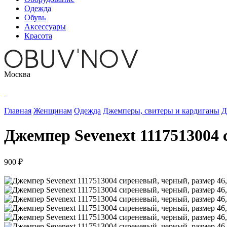
Одежда
Обувь
Аксессуары
Красота
Москва
Главная
Женщинам
Одежда
Джемперы, свитеры и кардиганы
Д
Джемпер Sevenext 1117513004 
900 ₽