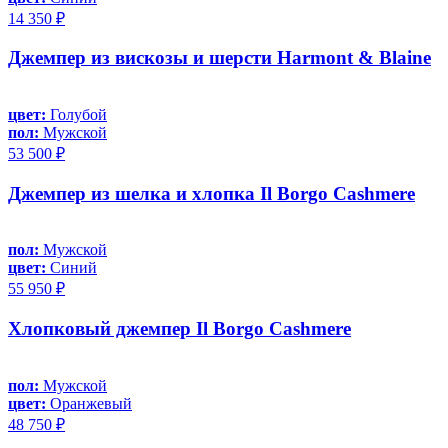
14 350 ₽
Джемпер из вискозы и шерсти Harmont & Blaine
цвет:
Голубой
пол:
Мужской
53 500 ₽
Джемпер из шелка и хлопка Il Borgo Cashmere
пол:
Мужской
цвет:
Синий
55 950 ₽
Хлопковый джемпер Il Borgo Cashmere
пол:
Мужской
цвет:
Оранжевый
48 750 ₽