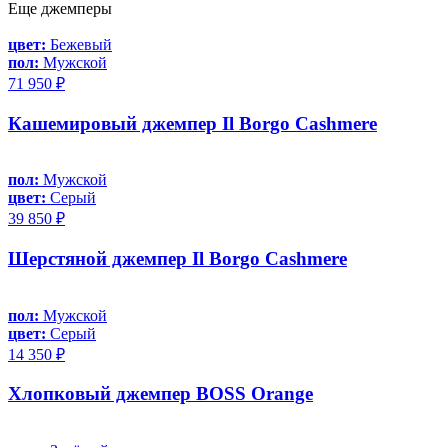
Еще джемперы
цвет:
Бежевый
пол:
Мужской
71 950 ₽
Кашемировый джемпер Il Borgo Cashmere
пол:
Мужской
цвет:
Серый
39 850 ₽
Шерстяной джемпер Il Borgo Cashmere
пол:
Мужской
цвет:
Серый
14 350 ₽
Хлопковый джемпер BOSS Orange