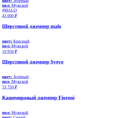
цвет:
Зелёный
пол:
Мужской
#MALO
43 600 ₽
Шерстяной джемпер malo
цвет:
Красный
пол:
Мужской
19 950 ₽
Шерстяной джемпер Svevo
цвет:
Зелёный
пол:
Мужской
53 750 ₽
Кашемировый джемпер Fioroni
пол:
Мужской
цвет:
Синий