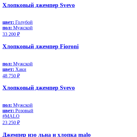
Хлопковый джемпер Svevo
цвет:
Голубой
пол:
Мужской
33 200 ₽
Хлопковый джемпер Fioroni
пол:
Мужской
цвет:
Хаки
48 750 ₽
Хлопковый джемпер Svevo
пол:
Мужской
цвет:
Розовый
#MALO
23 250 ₽
Джемпер изо льна и хлопка malo