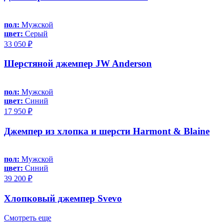
пол:
Мужской
цвет:
Серый
33 050 ₽
Шерстяной джемпер JW Anderson
пол:
Мужской
цвет:
Синий
17 950 ₽
Джемпер из хлопка и шерсти Harmont & Blaine
пол:
Мужской
цвет:
Синий
39 200 ₽
Хлопковый джемпер Svevo
Смотреть еще