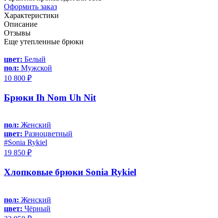
Оформить заказ
Характеристики
Описание
Отзывы
Еще утепленные брюки
цвет:
Белый
пол:
Мужской
10 800 ₽
Брюки Ih Nom Uh Nit
пол:
Женский
цвет:
Разноцветный
#Sonia Rykiel
19 850 ₽
Хлопковые брюки Sonia Rykiel
пол:
Женский
цвет:
Чёрный