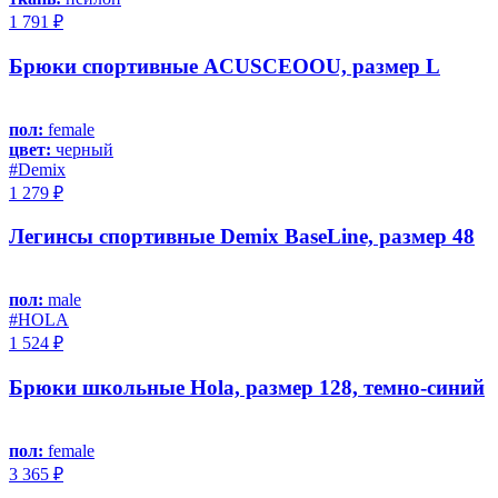
1 791 ₽
Брюки спортивные ACUSCEOOU, размер L
пол:
female
цвет:
черный
#Demix
1 279 ₽
Легинсы спортивные Demix BaseLine, размер 48
пол:
male
#HOLA
1 524 ₽
Брюки школьные Hola, размер 128, темно-синий
пол:
female
3 365 ₽