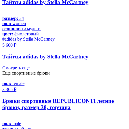
Тайтсы adidas by Stella McCartney
размер:
34
пол:
women
сезонность:
мульти
цвет:
фиолетовый
#adidas by Stella McCartney
5 600 ₽
Тайтсы adidas by Stella McCartney
Смотреть еще
Еще спортивные брюки
пол:
female
3 365 ₽
Брюки спортивные REPUBLICONTI летние
брюки, размер 38, горчица
пол:
male
ткань:
нейлон