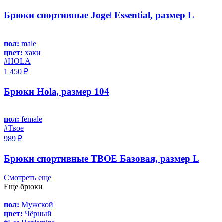
Брюки спортивные Jogel Essential, размер L
пол:
male
цвет:
хаки
#HOLA
1 450 ₽
Брюки Hola, размер 104
пол:
female
#Твое
989 ₽
Брюки спортивные ТВОЕ Базовая, размер L
Смотреть еще
Еще брюки
пол:
Мужской
цвет:
Чёрный