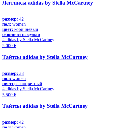
Леггинсы adidas by Stella McCartney
размер:
42
пол:
women
цвет:
коричневый
сезонность:
мульти
#adidas by Stella McCartney
5 000 ₽
Тайтсы adidas by Stella McCartney
размер:
38
пол:
women
цвет:
разноцветный
#adidas by Stella McCartney
5 500 ₽
Тайтсы adidas by Stella McCartney
размер:
42
пол:
women