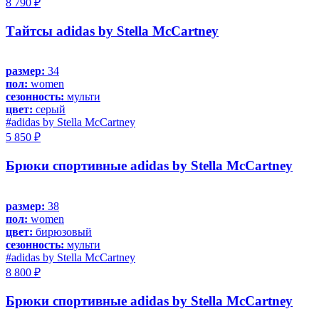
8 790 ₽
Тайтсы adidas by Stella McCartney
размер:
34
пол:
women
сезонность:
мульти
цвет:
серый
#adidas by Stella McCartney
5 850 ₽
Брюки спортивные adidas by Stella McCartney
размер:
38
пол:
women
цвет:
бирюзовый
сезонность:
мульти
#adidas by Stella McCartney
8 800 ₽
Брюки спортивные adidas by Stella McCartney