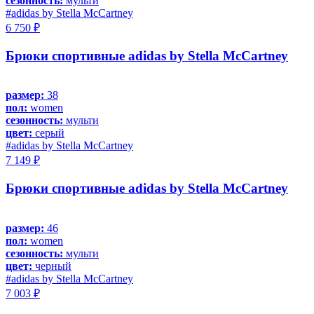
сезонность:
мульти
#adidas by Stella McCartney
6 750 ₽
Брюки спортивные adidas by Stella McCartney
размер:
38
пол:
women
сезонность:
мульти
цвет:
серый
#adidas by Stella McCartney
7 149 ₽
Брюки спортивные adidas by Stella McCartney
размер:
46
пол:
women
сезонность:
мульти
цвет:
черный
#adidas by Stella McCartney
7 003 ₽