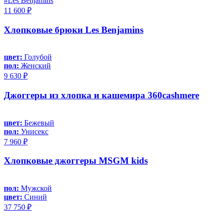
#Les Benjamins
11 600 ₽
Хлопковые брюки Les Benjamins
цвет:
Голубой
пол:
Женский
9 630 ₽
Джоггеры из хлопка и кашемира 360cashmere
цвет:
Бежевый
пол:
Унисекс
7 960 ₽
Хлопковые джоггеры MSGM kids
пол:
Мужской
цвет:
Синий
37 750 ₽