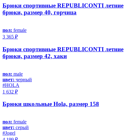
Брюки спортивные REPUBLICONTI летние
брюки, размер 40, горчица
пол:
female
3 365 ₽
Брюки спортивные REPUBLICONTI летние
брюки, размер 42, хаки
пол:
male
цвет:
черный
#HOLA
1 632 ₽
Брюки школьные Hola, размер 158
пол:
female
цвет:
серый
#Jоgel
4 199 ₽