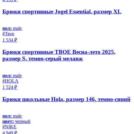
Брюки спортивные Jogel Essential, размер XL
пол:
male
#Твое
1 534 ₽
Брюки спортивные ТВОЕ Весна-лето 2025,
размер S, темно-серый меланж
пол:
male
#HOLA
1 524 ₽
Брюки школьные Hola, размер 146, темно-синий
пол:
male
цвет:
черный
#NIKE
4 949 ₽