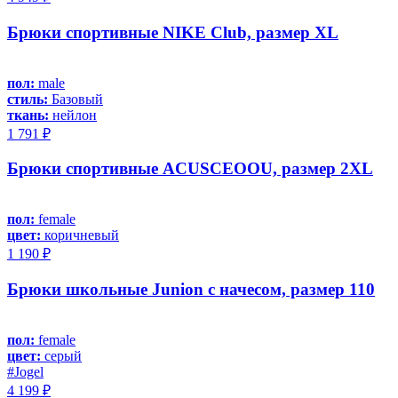
Брюки спортивные NIKE Club, размер XL
пол:
male
стиль:
Базовый
ткань:
нейлон
1 791 ₽
Брюки спортивные ACUSCEOOU, размер 2XL
пол:
female
цвет:
коричневый
1 190 ₽
Брюки школьные Junion с начесом, размер 110
пол:
female
цвет:
серый
#Jоgel
4 199 ₽