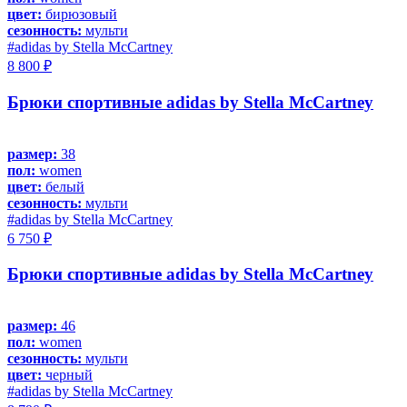
цвет:
бирюзовый
сезонность:
мульти
#adidas by Stella McCartney
8 800 ₽
Брюки спортивные adidas by Stella McCartney
размер:
38
пол:
women
цвет:
белый
сезонность:
мульти
#adidas by Stella McCartney
6 750 ₽
Брюки спортивные adidas by Stella McCartney
размер:
46
пол:
women
сезонность:
мульти
цвет:
черный
#adidas by Stella McCartney