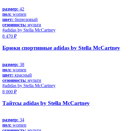
размер:
42
пол:
women
цвет:
бирюзовый
сезонность:
мульти
#adidas by Stella McCartney
8 470 ₽
Брюки спортивные adidas by Stella McCartney
размер:
38
пол:
women
цвет:
красный
сезонность:
мульти
#adidas by Stella McCartney
8 000 ₽
Тайтсы adidas by Stella McCartney
размер:
34
пол:
women
сезонность:
мульти