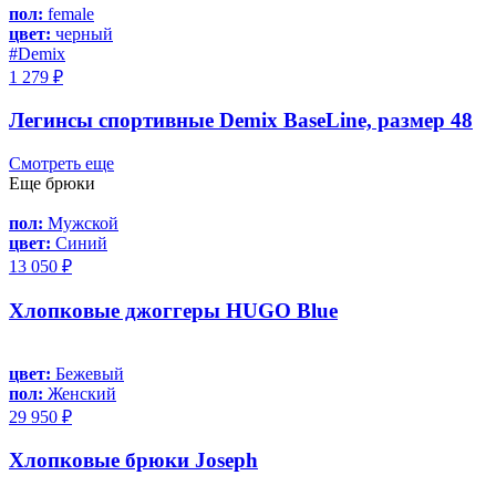
пол:
female
цвет:
черный
#Demix
1 279 ₽
Легинсы спортивные Demix BaseLine, размер 48
Смотреть еще
Еще брюки
пол:
Мужской
цвет:
Синий
13 050 ₽
Хлопковые джоггеры HUGO Blue
цвет:
Бежевый
пол:
Женский
29 950 ₽
Хлопковые брюки Joseph