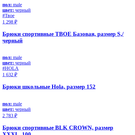
пол:
male
цвет:
черный
#Твое
1 298 ₽
Брюки спортивные ТВОЕ Базовая, размер S,/
черный
пол:
male
цвет:
черный
#HOLA
1 632 ₽
Брюки школьные Hola, размер 152
пол:
male
цвет:
черный
2 783 ₽
Брюки спортивные BLK CROWN, размер
XXXL, 100