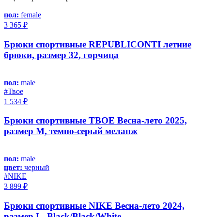
пол:
female
3 365 ₽
Брюки спортивные REPUBLICONTI летние
брюки, размер 32, горчица
пол:
male
#Твое
1 534 ₽
Брюки спортивные ТВОЕ Весна-лето 2025,
размер M, темно-серый меланж
пол:
male
цвет:
черный
#NIKE
3 899 ₽
Брюки спортивные NIKE Весна-лето 2024,
размер L, Black/Black/White