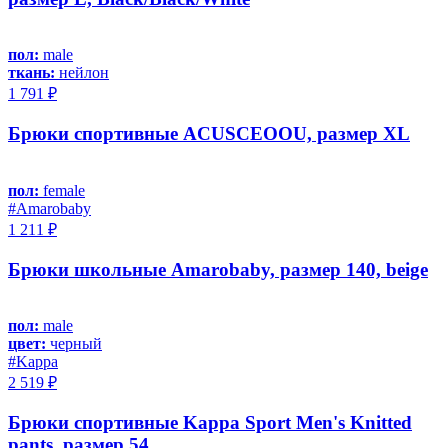
пол:
male
ткань:
нейлон
1 791 ₽
Брюки спортивные ACUSCEOOU, размер XL
пол:
female
#Amarobaby
1 211 ₽
Брюки школьные Amarobaby, размер 140, beige
пол:
male
цвет:
черный
#Kappa
2 519 ₽
Брюки спортивные Kappa Sport Men's Knitted
pants, размер 54