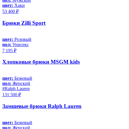
пол:
Мужской
цвет:
Хаки
53 400 ₽
Брюки Zilli Sport
цвет:
Розовый
пол:
Унисекс
7 195 ₽
Хлопковые брюки MSGM kids
цвет:
Бежевый
пол:
Женский
#Ralph Lauren
131 500 ₽
Замшевые брюки Ralph Lauren
цвет:
Бежевый
пол:
Женский