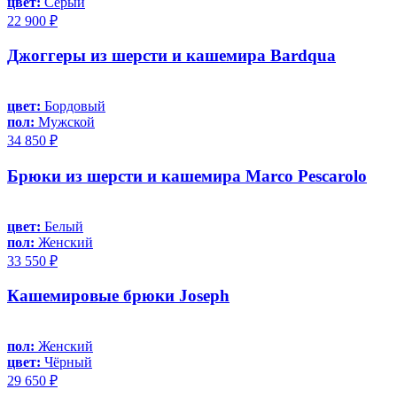
цвет:
Серый
22 900 ₽
Джоггеры из шерсти и кашемира Bardqua
цвет:
Бордовый
пол:
Мужской
34 850 ₽
Брюки из шерсти и кашемира Marco Pescarolo
цвет:
Белый
пол:
Женский
33 550 ₽
Кашемировые брюки Joseph
пол:
Женский
цвет:
Чёрный
29 650 ₽