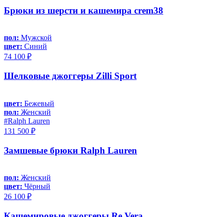
Брюки из шерсти и кашемира crem38
пол:
Мужской
цвет:
Синий
74 100 ₽
Шелковые джоггеры Zilli Sport
цвет:
Бежевый
пол:
Женский
#Ralph Lauren
131 500 ₽
Замшевые брюки Ralph Lauren
пол:
Женский
цвет:
Чёрный
26 100 ₽
Кашемировые джоггеры Re Vera