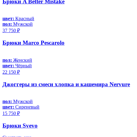
Брюки A Better Mistake
цвет:
Красный
пол:
Мужской
37 750 ₽
Брюки Marco Pescarolo
пол:
Женский
цвет:
Чёрный
22 150 ₽
Джоггеры из смеси хлопка и кашемира Nervure
пол:
Мужской
цвет:
Сиреневый
15 750 ₽
Брюки Svevo