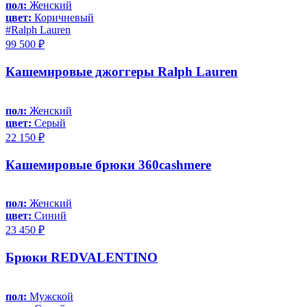
пол:
Женский
цвет:
Коричневый
#Ralph Lauren
99 500 ₽
Кашемировые джоггеры Ralph Lauren
пол:
Женский
цвет:
Серый
22 150 ₽
Кашемировые брюки 360cashmere
пол:
Женский
цвет:
Синий
23 450 ₽
Брюки REDVALENTINO
пол:
Мужской