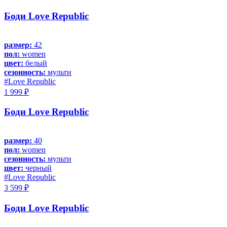
Боди Love Republic
размер:
42
пол:
women
цвет:
белый
сезонность:
мульти
#Love Republic
1 999 ₽
Боди Love Republic
размер:
40
пол:
women
сезонность:
мульти
цвет:
черный
#Love Republic
3 599 ₽
Боди Love Republic