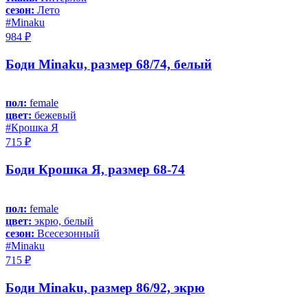
сезон:
Лето
#Minaku
984 ₽
Боди Minaku, размер 68/74, белый
пол:
female
цвет:
бежевый
#Крошка Я
715 ₽
Боди Крошка Я, размер 68-74
пол:
female
цвет:
экрю, белый
сезон:
Всесезонный
#Minaku
715 ₽
Боди Minaku, размер 86/92, экрю