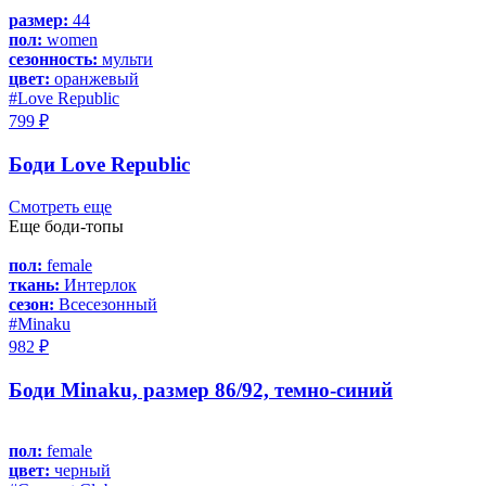
размер:
44
пол:
women
сезонность:
мульти
цвет:
оранжевый
#Love Republic
799 ₽
Боди Love Republic
Смотреть еще
Еще боди-топы
пол:
female
ткань:
Интерлок
сезон:
Всесезонный
#Minaku
982 ₽
Боди Minaku, размер 86/92, темно-синий
пол:
female
цвет:
черный