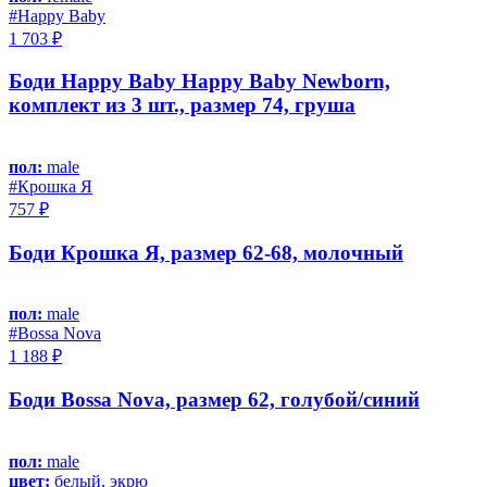
#Happy Baby
1 703 ₽
Боди Happy Baby Happy Baby Newborn,
комплект из 3 шт., размер 74, груша
пол:
male
#Крошка Я
757 ₽
Боди Крошка Я, размер 62-68, молочный
пол:
male
#Bossa Nova
1 188 ₽
Боди Bossa Nova, размер 62, голубой/синий
пол:
male
цвет:
белый, экрю