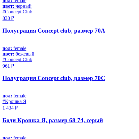
пол:
female
цвет:
черный
#Concept Club
838 ₽
Полуграция Concept club, размер 70A
пол:
female
цвет:
бежевый
#Concept Club
961 ₽
Полуграция Concept club, размер 70C
пол:
female
#Крошка Я
1 434 ₽
Боди Крошка Я, размер 68-74, серый
пол:
female