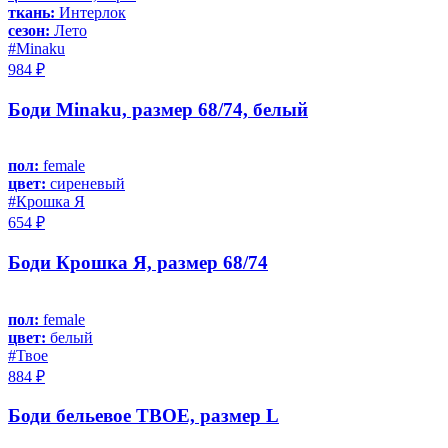
ткань:
Интерлок
сезон:
Лето
#Minaku
984 ₽
Боди Minaku, размер 68/74, белый
пол:
female
цвет:
сиреневый
#Крошка Я
654 ₽
Боди Крошка Я, размер 68/74
пол:
female
цвет:
белый
#Твое
884 ₽
Боди бельевое ТВОЕ, размер L