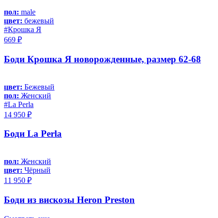
пол:
male
цвет:
бежевый
#Крошка Я
669 ₽
Боди Крошка Я новорожденные, размер 62-68
цвет:
Бежевый
пол:
Женский
#La Perla
14 950 ₽
Боди La Perla
пол:
Женский
цвет:
Чёрный
11 950 ₽
Боди из вискозы Heron Preston