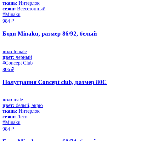
ткань:
Интерлок
сезон:
Всесезонный
#Minaku
984 ₽
Боди Minaku, размер 86/92, белый
пол:
female
цвет:
черный
#Concept Club
806 ₽
Полуграция Concept club, размер 80C
пол:
male
цвет:
белый, экрю
ткань:
Интерлок
сезон:
Лето
#Minaku
984 ₽