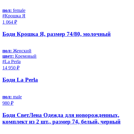
пол:
female
#Крошка Я
1 064 ₽
Боди Крошка Я, размер 74/80, молочный
пол:
Женский
цвет:
Кремовый
#La Perla
14 950 ₽
Боди La Perla
пол:
male
980 ₽
Боди СветЛена Одежда для новорожденных,
комплект из 2 шт., размер 74, белый, черный