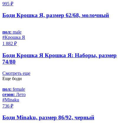
995 ₽
Боди Крошка Я, размер 62/68, молочный
пол:
male
#Крошка Я
1 882 ₽
Боди Крошка Я Крошка Я: Наборы, размер
74/80
Смотреть еще
Еще боди
пол:
female
сезон:
Лето
#Minaku
736 ₽
Боди Minaku, размер 86/92, черный