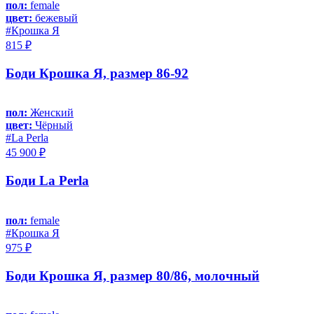
пол:
female
цвет:
бежевый
#Крошка Я
815 ₽
Боди Крошка Я, размер 86-92
пол:
Женский
цвет:
Чёрный
#La Perla
45 900 ₽
Боди La Perla
пол:
female
#Крошка Я
975 ₽
Боди Крошка Я, размер 80/86, молочный