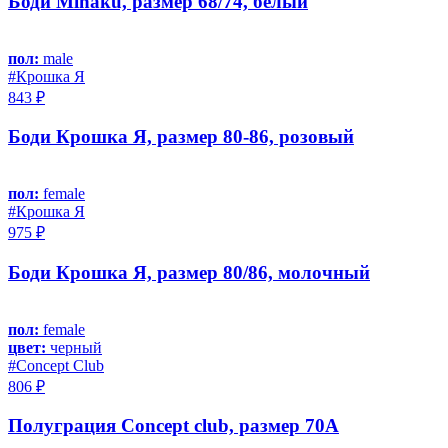
Боди Minaku, размер 68/74, белый
пол:
male
#Крошка Я
843 ₽
Боди Крошка Я, размер 80-86, розовый
пол:
female
#Крошка Я
975 ₽
Боди Крошка Я, размер 80/86, молочный
пол:
female
цвет:
черный
#Concept Club
806 ₽
Полуграция Concept club, размер 70A