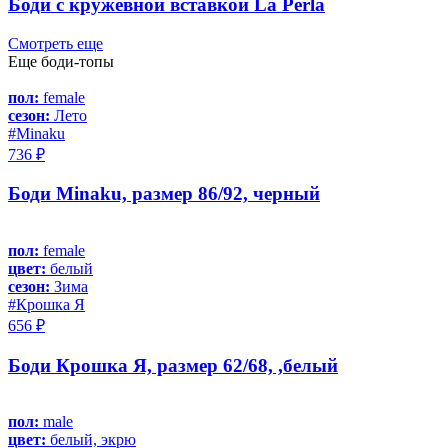
Боди с кружевной вставкой La Perla
Смотреть еще
Еще боди-топы
пол:
female
сезон:
Лето
#Minaku
736 ₽
Боди Minaku, размер 86/92, черный
пол:
female
цвет:
белый
сезон:
Зима
#Крошка Я
656 ₽
Боди Крошка Я, размер 62/68, ,белый
пол:
male
цвет:
белый, экрю