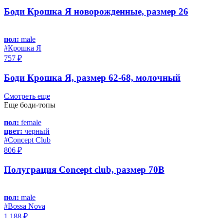
Боди Крошка Я новорожденные, размер 26
пол:
male
#Крошка Я
757 ₽
Боди Крошка Я, размер 62-68, молочный
Смотреть еще
Еще боди-топы
пол:
female
цвет:
черный
#Concept Club
806 ₽
Полуграция Concept club, размер 70B
пол:
male
#Bossa Nova
1 188 ₽