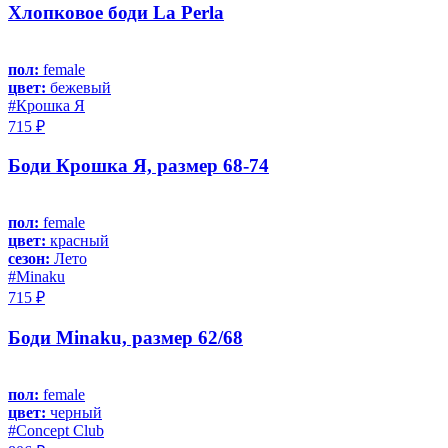
Хлопковое боди La Perla
пол:
female
цвет:
бежевый
#Крошка Я
715 ₽
Боди Крошка Я, размер 68-74
пол:
female
цвет:
красный
сезон:
Лето
#Minaku
715 ₽
Боди Minaku, размер 62/68
пол:
female
цвет:
черный
#Concept Club