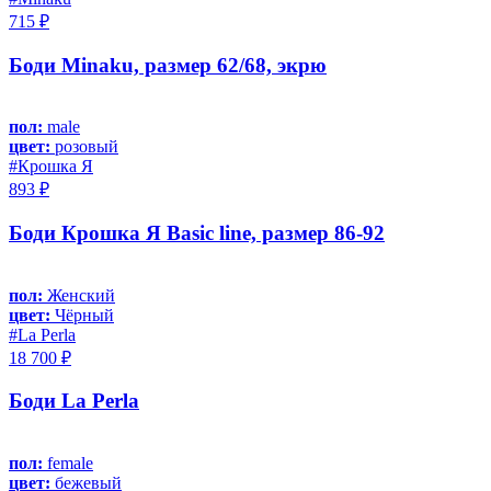
715 ₽
Боди Minaku, размер 62/68, экрю
пол:
male
цвет:
розовый
#Крошка Я
893 ₽
Боди Крошка Я Basic line, размер 86-92
пол:
Женский
цвет:
Чёрный
#La Perla
18 700 ₽
Боди La Perla
пол:
female
цвет:
бежевый