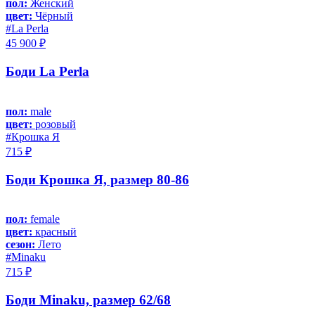
пол:
Женский
цвет:
Чёрный
#La Perla
45 900 ₽
Боди La Perla
пол:
male
цвет:
розовый
#Крошка Я
715 ₽
Боди Крошка Я, размер 80-86
пол:
female
цвет:
красный
сезон:
Лето
#Minaku
715 ₽
Боди Minaku, размер 62/68