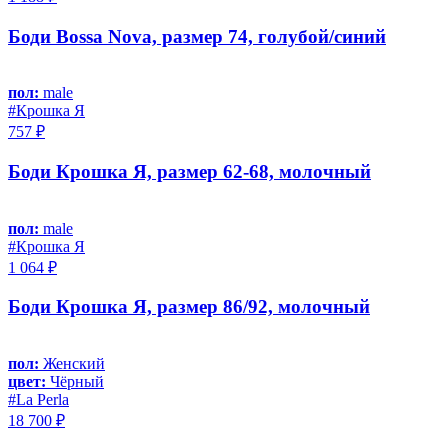
Боди Bossa Nova, размер 74, голубой/синий
пол:
male
#Крошка Я
757 ₽
Боди Крошка Я, размер 62-68, молочный
пол:
male
#Крошка Я
1 064 ₽
Боди Крошка Я, размер 86/92, молочный
пол:
Женский
цвет:
Чёрный
#La Perla
18 700 ₽