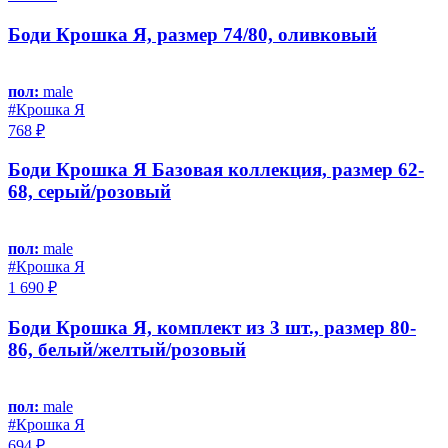
Боди Крошка Я, размер 74/80, оливковый
пол:
male
#Крошка Я
768 ₽
Боди Крошка Я Базовая коллекция, размер 62-
68, серый/розовый
пол:
male
#Крошка Я
1 690 ₽
Боди Крошка Я, комплект из 3 шт., размер 80-
86, белый/желтый/розовый
пол:
male
#Крошка Я
694 ₽