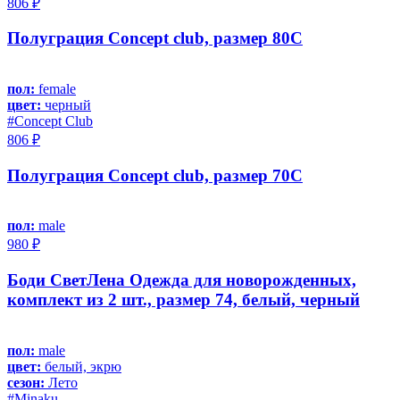
806 ₽
Полуграция Concept club, размер 80C
пол:
female
цвет:
черный
#Concept Club
806 ₽
Полуграция Concept club, размер 70C
пол:
male
980 ₽
Боди СветЛена Одежда для новорожденных,
комплект из 2 шт., размер 74, белый, черный
пол:
male
цвет:
белый, экрю
сезон:
Лето
#Minaku