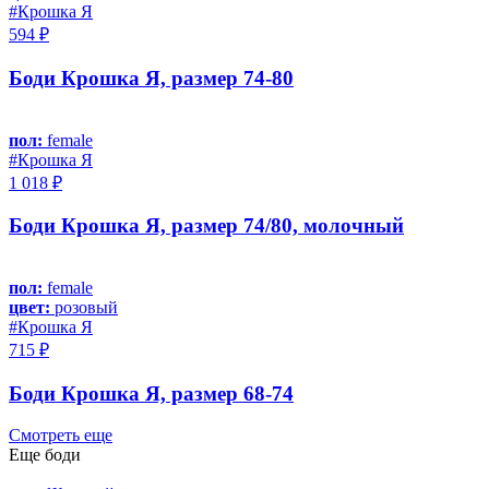
#Крошка Я
594 ₽
Боди Крошка Я, размер 74-80
пол:
female
#Крошка Я
1 018 ₽
Боди Крошка Я, размер 74/80, молочный
пол:
female
цвет:
розовый
#Крошка Я
715 ₽
Боди Крошка Я, размер 68-74
Смотреть еще
Еще боди