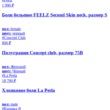
#Feelz
1 990 ₽
Боди бельевое FEELZ Second Skin neck, размер S
пол:
female
цвет:
черный
#Concept Club
806 ₽
Полуграция Concept club, размер 75B
пол:
Женский
цвет:
Чёрный
#La Perla
18 700 ₽
Хлопковое боди La Perla
пол:
male
#Крошка Я