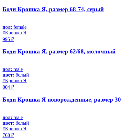
Боди Крошка Я, размер 68-74, серый
пол:
female
#Крошка Я
995 ₽
Боди Крошка Я, размер 62/68, молочный
пол:
male
цвет:
белый
#Крошка Я
804 ₽
Боди Крошка Я новорожденные, размер 30
пол:
male
цвет:
белый
#Крошка Я
768 ₽