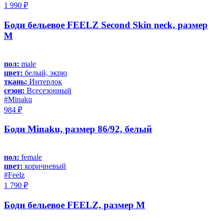
1 990 ₽
Боди бельевое FEELZ Second Skin neck, размер
M
пол:
male
цвет:
белый, экрю
ткань:
Интерлок
сезон:
Всесезонный
#Minaku
984 ₽
Боди Minaku, размер 86/92, белый
пол:
female
цвет:
коричневый
#Feelz
1 790 ₽
Боди бельевое FEELZ, размер M