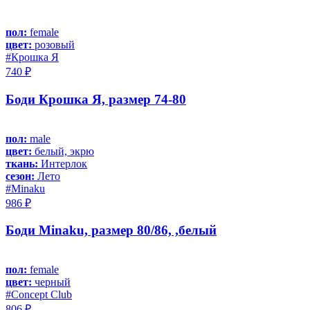
пол:
female
цвет:
розовый
#Крошка Я
740 ₽
Боди Крошка Я, размер 74-80
пол:
male
цвет:
белый, экрю
ткань:
Интерлок
сезон:
Лето
#Minaku
986 ₽
Боди Minaku, размер 80/86, ,белый
пол:
female
цвет:
черный
#Concept Club
806 ₽