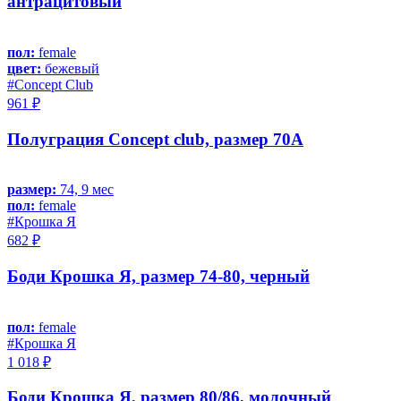
антрацитовый
пол:
female
цвет:
бежевый
#Concept Club
961 ₽
Полуграция Concept club, размер 70A
размер:
74, 9 мес
пол:
female
#Крошка Я
682 ₽
Боди Крошка Я, размер 74-80, черный
пол:
female
#Крошка Я
1 018 ₽
Боди Крошка Я, размер 80/86, молочный