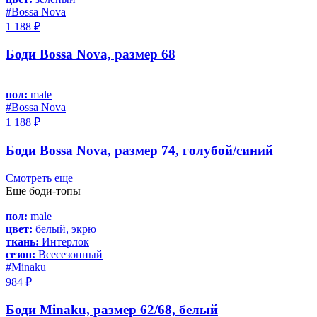
#Bossa Nova
1 188 ₽
Боди Bossa Nova, размер 68
пол:
male
#Bossa Nova
1 188 ₽
Боди Bossa Nova, размер 74, голубой/синий
Смотреть еще
Еще боди-топы
пол:
male
цвет:
белый, экрю
ткань:
Интерлок
сезон:
Всесезонный
#Minaku
984 ₽
Боди Minaku, размер 62/68, белый