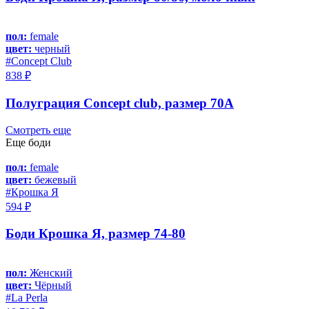
пол:
female
цвет:
черный
#Concept Club
838 ₽
Полуграция Concept club, размер 70A
Смотреть еще
Еще боди
пол:
female
цвет:
бежевый
#Крошка Я
594 ₽
Боди Крошка Я, размер 74-80
пол:
Женский
цвет:
Чёрный
#La Perla