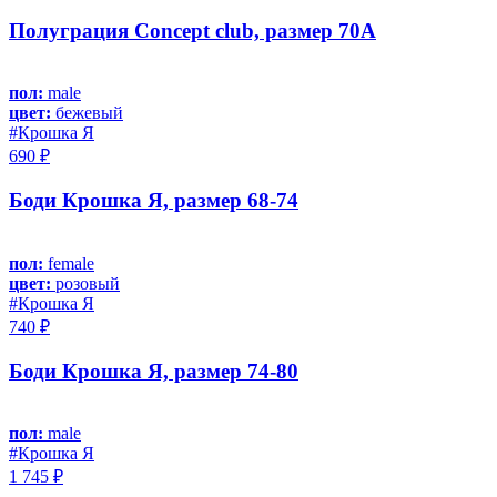
Полуграция Concept club, размер 70A
пол:
male
цвет:
бежевый
#Крошка Я
690 ₽
Боди Крошка Я, размер 68-74
пол:
female
цвет:
розовый
#Крошка Я
740 ₽
Боди Крошка Я, размер 74-80
пол:
male
#Крошка Я
1 745 ₽