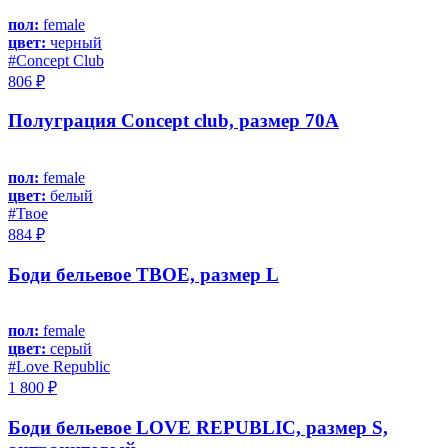
пол:
female
цвет:
черный
#Concept Club
806 ₽
Полуграция Concept club, размер 70A
пол:
female
цвет:
белый
#Твое
884 ₽
Боди бельевое ТВОЕ, размер L
пол:
female
цвет:
серый
#Love Republic
1 800 ₽
Боди бельевое LOVE REPUBLIC, размер S,