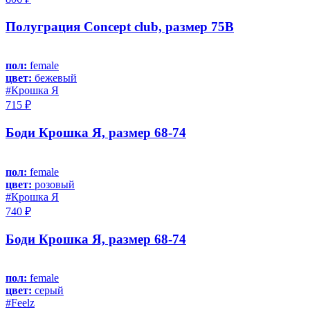
Полуграция Concept club, размер 75B
пол:
female
цвет:
бежевый
#Крошка Я
715 ₽
Боди Крошка Я, размер 68-74
пол:
female
цвет:
розовый
#Крошка Я
740 ₽
Боди Крошка Я, размер 68-74
пол:
female
цвет:
серый
#Feelz