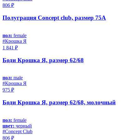
806 ₽
Полуграция Concept club, размер 75A
пол:
female
#Крошка Я
1 841 ₽
Боди Крошка Я, размер 62/68
пол:
male
#Крошка Я
975 ₽
Боди Крошка Я, размер 62/68, молочный
пол:
female
цвет:
черный
#Concept Club
806 ₽