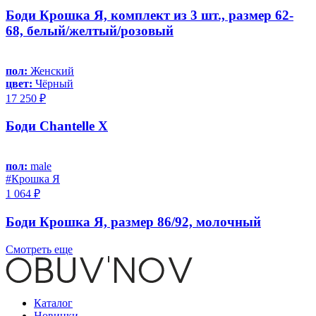
Боди Крошка Я, комплект из 3 шт., размер 62-
68, белый/желтый/розовый
пол:
Женский
цвет:
Чёрный
17 250 ₽
Боди Chantelle X
пол:
male
#Крошка Я
1 064 ₽
Боди Крошка Я, размер 86/92, молочный
Смотреть еще
Каталог
Новинки