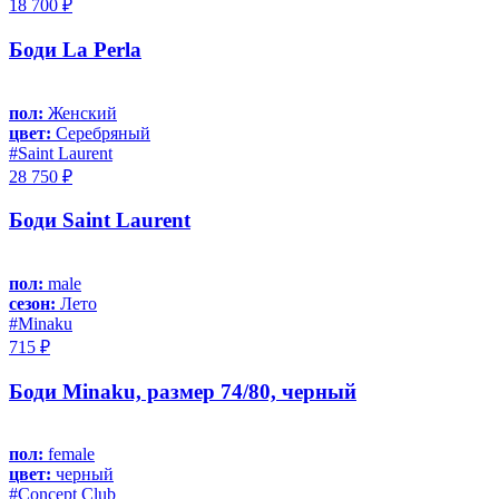
18 700 ₽
Боди La Perla
пол:
Женский
цвет:
Серебряный
#Saint Laurent
28 750 ₽
Боди Saint Laurent
пол:
male
сезон:
Лето
#Minaku
715 ₽
Боди Minaku, размер 74/80, черный
пол:
female
цвет:
черный
#Concept Club