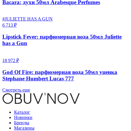
Bacara: духи 50мл Arabesque Perfumes
#JULIETTE HAS A GUN
6 713 ₽
Lipstick Fever: парфюмерная вода 50мл Juliette
has a Gun
18 972 ₽
God Of Fire: парфюмерная вода 50мл уценка
Stephane Humbert Lucas 777
Смотреть еще
Каталог
Новинки
Бренды
Магазины