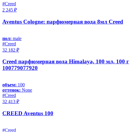
#Creed
2 245 ₽
Aventus Cologne: парфюмерная вода 8мл Creed
пол:
male
#Creed
32 182 ₽
Creed парфюмерная вода Himalaya, 100 мл, 100 г
100779077920
объем:
100
оттенок:
None
#Creed
32 413 ₽
CREED Aventus 100
#Creed