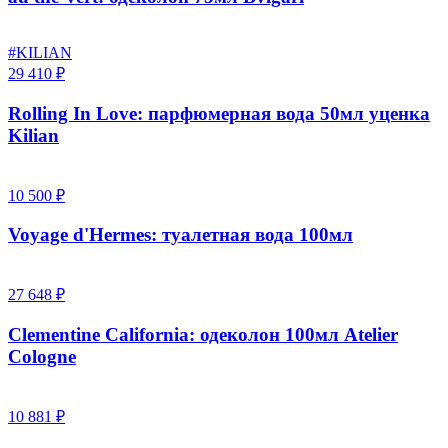
#KILIAN
29 410 ₽
Rolling In Love: парфюмерная вода 50мл уценка
Kilian
10 500 ₽
Voyage d'Hermes: туалетная вода 100мл
27 648 ₽
Clementine California: одеколон 100мл Atelier
Cologne
10 881 ₽