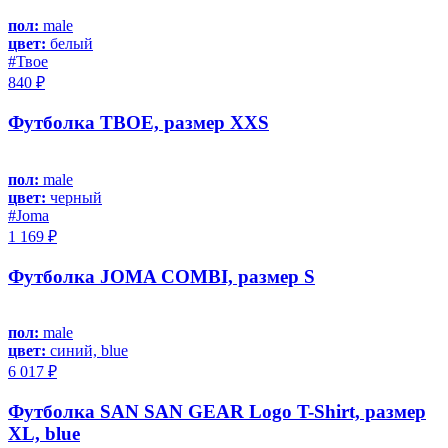
пол:
male
цвет:
белый
#Твое
840 ₽
Футболка ТВОЕ, размер XXS
пол:
male
цвет:
черный
#Joma
1 169 ₽
Футболка JOMA COMBI, размер S
пол:
male
цвет:
синий, blue
6 017 ₽
Футболка SAN SAN GEAR Logo T-Shirt, размер
XL, blue