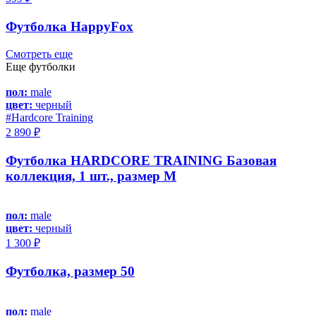
Футболка HappyFox
Смотреть еще
Еще футболки
пол:
male
цвет:
черный
#Hardcore Training
2 890 ₽
Футболка HARDCORE TRAINING Базовая
коллекция, 1 шт., размер M
пол:
male
цвет:
черный
1 300 ₽
Футболка, размер 50
пол:
male