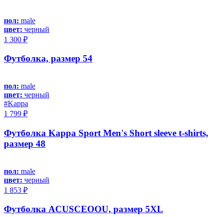
пол:
male
цвет:
черный
1 300 ₽
Футболка, размер 54
пол:
male
цвет:
черный
#Kappa
1 799 ₽
Футболка Kappa Sport Men's Short sleeve t-shirts,
размер 48
пол:
male
цвет:
черный
1 853 ₽
Футболка ACUSCEOOU, размер 5XL