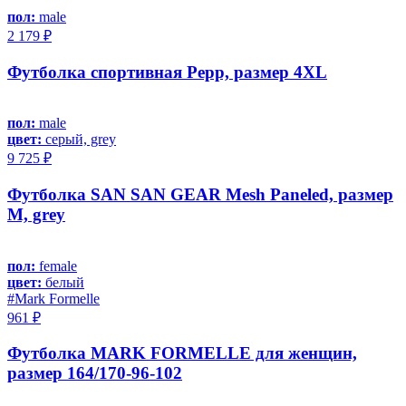
пол:
male
2 179 ₽
Футболка спортивная Pepp, размер 4XL
пол:
male
цвет:
серый, grey
9 725 ₽
Футболка SAN SAN GEAR Mesh Paneled, размер
M, grey
пол:
female
цвет:
белый
#Mark Formelle
961 ₽
Футболка MARK FORMELLE для женщин,
размер 164/170-96-102