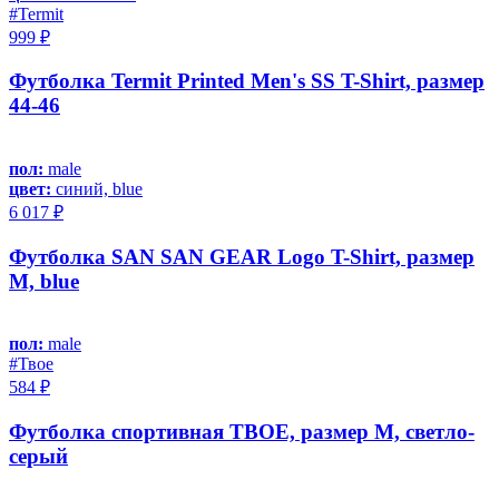
#Termit
999 ₽
Футболка Termit Printed Men's SS T-Shirt, размер
44-46
пол:
male
цвет:
синий, blue
6 017 ₽
Футболка SAN SAN GEAR Logo T-Shirt, размер
M, blue
пол:
male
#Твое
584 ₽
Футболка спортивная ТВОЕ, размер M, светло-
серый