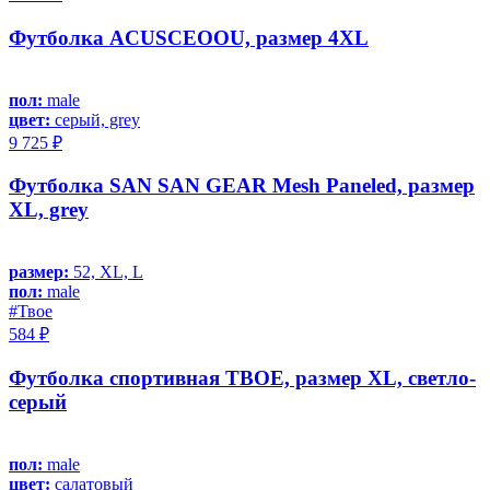
Футболка ACUSCEOOU, размер 4XL
пол:
male
цвет:
серый, grey
9 725 ₽
Футболка SAN SAN GEAR Mesh Paneled, размер
XL, grey
размер:
52, XL, L
пол:
male
#Твое
584 ₽
Футболка спортивная ТВОЕ, размер XL, светло-
серый
пол:
male
цвет:
салатовый