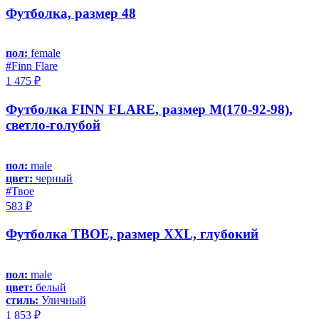
Футболка, размер 48
пол:
female
#Finn Flare
1 475 ₽
Футболка FINN FLARE, размер M(170-92-98),
светло-голубой
пол:
male
цвет:
черный
#Твое
583 ₽
Футболка ТВОЕ, размер XXL, глубокий
пол:
male
цвет:
белый
стиль:
Уличный
1 853 ₽