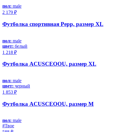
пол:
male
2 179 ₽
Футболка спортивная Pepp, размер XL
пол:
male
цвет:
белый
1 218 ₽
Футболка ACUSCEOOU, размер XL
пол:
male
цвет:
черный
1 853 ₽
Футболка ACUSCEOOU, размер M
пол:
male
#Твое
588 ₽