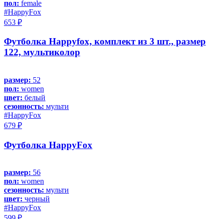
пол:
female
#HappyFox
653 ₽
Футболка Happyfox, комплект из 3 шт., размер
122, мультиколор
размер:
52
пол:
women
цвет:
белый
сезонность:
мульти
#HappyFox
679 ₽
Футболка HappyFox
размер:
56
пол:
women
сезонность:
мульти
цвет:
черный
#HappyFox
599 ₽