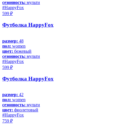
сезонность:
мульти
#HappyFox
599 ₽
Футболка HappyFox
размер:
48
пол:
women
цвет:
бежевый
сезонность:
мульти
#HappyFox
599 ₽
Футболка HappyFox
размер:
42
пол:
women
сезонность:
мульти
цвет:
фиолетовый
#HappyFox
759 ₽