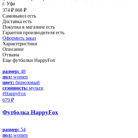
г. Уфа
374 ₽
868 ₽
Самовывоз есть
Доставка есть
Покупка в магазине есть
Гарантия производителя есть
Оформить заказ
Характеристики
Описание
Отзывы
Еще футболки HappyFox
размер:
48
пол:
women
цвет:
бирюзовый
сезонность:
мульти
#HappyFox
679 ₽
Футболка HappyFox
размер:
54
пол:
women