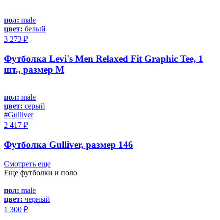
пол:
male
цвет:
белый
3 273 ₽
Футболка Levi's Men Relaxed Fit Graphic Tee, 1
шт., размер M
пол:
male
цвет:
серый
#Gulliver
2 417 ₽
Футболка Gulliver, размер 146
Смотреть еще
Еще футболки и поло
пол:
male
цвет:
черный
1 300 ₽