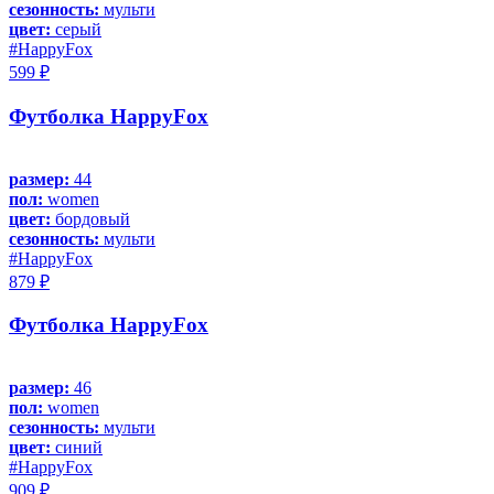
сезонность:
мульти
цвет:
серый
#HappyFox
599 ₽
Футболка HappyFox
размер:
44
пол:
women
цвет:
бордовый
сезонность:
мульти
#HappyFox
879 ₽
Футболка HappyFox
размер:
46
пол:
women
сезонность:
мульти
цвет:
синий
#HappyFox
909 ₽