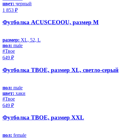
цвет:
черный
1 853 ₽
Футболка ACUSCEOOU, размер M
размер:
XL, 52, L
пол:
male
#Твое
649 ₽
Футболка ТВОЕ, размер XL, светло-серый
пол:
male
цвет:
хаки
#Твое
649 ₽
Футболка ТВОЕ, размер XXL
пол:
female