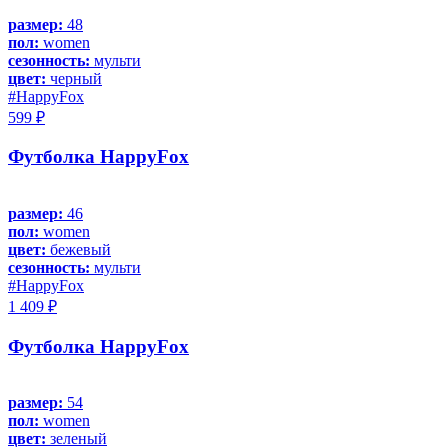
размер:
48
пол:
women
сезонность:
мульти
цвет:
черный
#HappyFox
599 ₽
Футболка HappyFox
размер:
46
пол:
women
цвет:
бежевый
сезонность:
мульти
#HappyFox
1 409 ₽
Футболка HappyFox
размер:
54
пол:
women
цвет:
зеленый