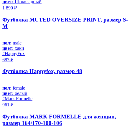
цвет:
Шоколадный
1 890 ₽
Футболка MUTED OVERSIZE PRINT, размер S-
M
пол:
male
цвет:
хаки
#HappyFox
683 ₽
Футболка Happyfox, размер 48
пол:
female
цвет:
белый
#Mark Formelle
961 ₽
Футболка MARK FORMELLE для женщин,
размер 164/170-100-106