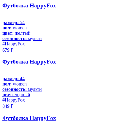
Футболка HappyFox
размер:
54
пол:
women
цвет:
желтый
сезонность:
мульти
#HappyFox
679 ₽
Футболка HappyFox
размер:
44
пол:
women
сезонность:
мульти
цвет:
черный
#HappyFox
849 ₽
Футболка HappyFox