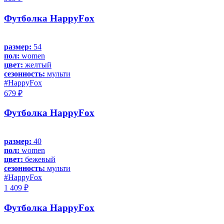
Футболка HappyFox
размер:
54
пол:
women
цвет:
желтый
сезонность:
мульти
#HappyFox
679 ₽
Футболка HappyFox
размер:
40
пол:
women
цвет:
бежевый
сезонность:
мульти
#HappyFox
1 409 ₽
Футболка HappyFox