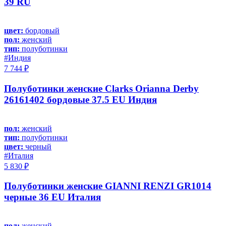
39 RU
цвет:
бордовый
пол:
женский
тип:
полуботинки
#Индия
7 744 ₽
Полуботинки женские Clarks Orianna Derby
26161402 бордовые 37.5 EU Индия
пол:
женский
тип:
полуботинки
цвет:
черный
#Италия
5 830 ₽
Полуботинки женские GIANNI RENZI GR1014
черные 36 EU Италия
пол:
женский