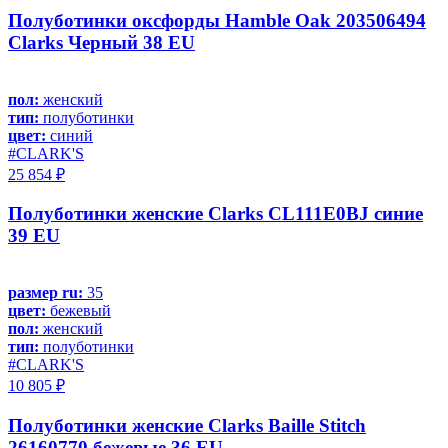
Полуботинки оксфорды Hamble Oak 203506494
Clarks Черный 38 EU
пол:
женский
тип:
полуботинки
цвет:
синий
#CLARK'S
25 854 ₽
Полуботинки женские Clarks CL111E0BJ синие
39 EU
размер ru:
35
цвет:
бежевый
пол:
женский
тип:
полуботинки
#CLARK'S
10 805 ₽
Полуботинки женские Clarks Baille Stitch
26160770 бежевые 36 EU