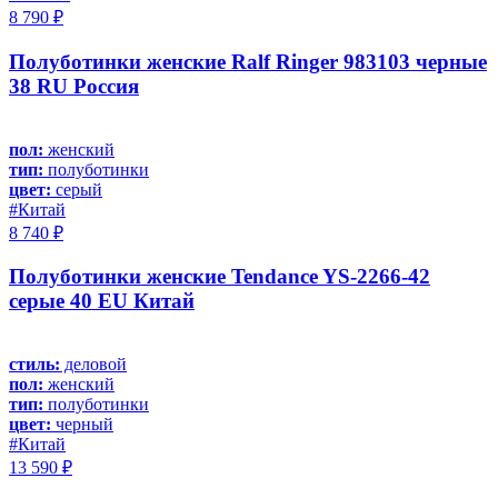
8 790 ₽
Полуботинки женские Ralf Ringer 983103 черные
38 RU Россия
пол:
женский
тип:
полуботинки
цвет:
серый
#Китай
8 740 ₽
Полуботинки женские Tendance YS-2266-42
серые 40 EU Китай
стиль:
деловой
пол:
женский
тип:
полуботинки
цвет:
черный
#Китай
13 590 ₽