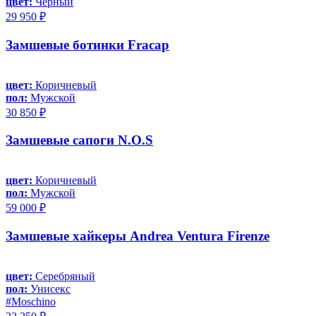
цвет:
Чёрный
29 950 ₽
Замшевые ботинки Fracap
цвет:
Коричневый
пол:
Мужской
30 850 ₽
Замшевые сапоги N.O.S
цвет:
Коричневый
пол:
Мужской
59 000 ₽
Замшевые хайкеры Andrea Ventura Firenze
цвет:
Серебряный
пол:
Унисекс
#Moschino