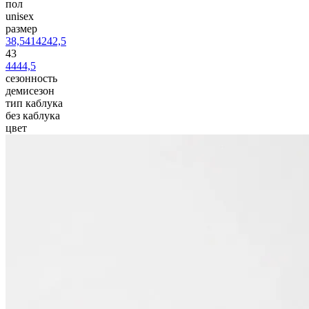
пол
unisex
размер
38,5
41
42
42,5
43
44
44,5
сезонность
демисезон
тип каблука
без каблука
цвет