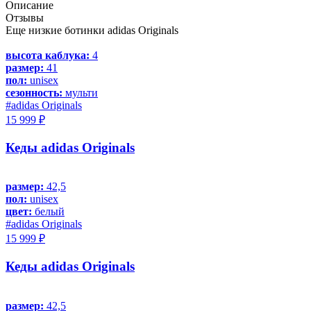
Описание
Отзывы
Еще низкие ботинки adidas Originals
высота каблука:
4
размер:
41
пол:
unisex
сезонность:
мульти
#adidas Originals
15 999 ₽
Кеды adidas Originals
размер:
42,5
пол:
unisex
цвет:
белый
#adidas Originals
15 999 ₽
Кеды adidas Originals
размер:
42,5