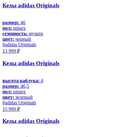
Кеды adidas Originals
размер:
46
пол:
unisex
сезонность:
мульти
цвет:
черный
#adidas Originals
13 999 ₽
Кеды adidas Originals
высота каблука:
4
размер:
46,5
пол:
unisex
цвет:
зеленый
#adidas Originals
15 999 ₽
Кеды adidas Originals