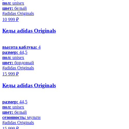
пол:
unisex
цвет:
белый
#adidas Originals
10 999 ₽
Кеды adidas Originals
высота каблука:
4
размер:
44,5
пол:
unisex
цвет:
бордовый
#adidas Originals
15 999 ₽
Кеды adidas Originals
размер:
44,5
пол:
unisex
цвет:
белый
сезонность:
мульти
#adidas Originals
15 999 ₽