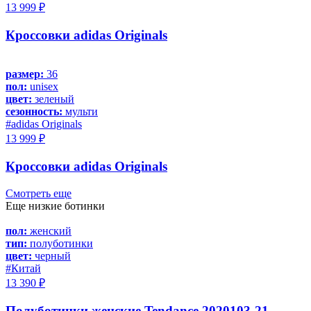
13 999 ₽
Кроссовки adidas Originals
размер:
36
пол:
unisex
цвет:
зеленый
сезонность:
мульти
#adidas Originals
13 999 ₽
Кроссовки adidas Originals
Смотреть еще
Еще низкие ботинки
пол:
женский
тип:
полуботинки
цвет:
черный
#Китай
13 390 ₽
Полуботинки женские Tendance 2020103-21