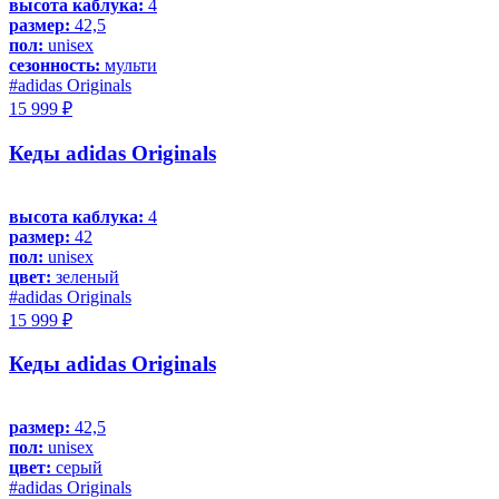
высота каблука:
4
размер:
42,5
пол:
unisex
сезонность:
мульти
#adidas Originals
15 999 ₽
Кеды adidas Originals
высота каблука:
4
размер:
42
пол:
unisex
цвет:
зеленый
#adidas Originals
15 999 ₽
Кеды adidas Originals
размер:
42,5
пол:
unisex
цвет:
серый
#adidas Originals