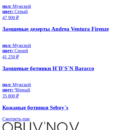
пол:
Мужской
цвет:
Серый
47 900 ₽
Замшевые дезерты Andrea Ventura Firenze
пол:
Мужской
цвет:
Синий
41 250 ₽
Замшевые ботинки H`D`S`N Baracco
пол:
Мужской
цвет:
Чёрный
35 800 ₽
Кожаные ботинки Seboy`s
Смотреть еще