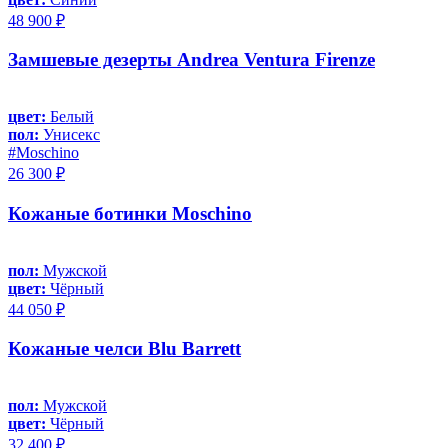
48 900 ₽
Замшевые дезерты Andrea Ventura Firenze
цвет:
Белый
пол:
Унисекс
#Moschino
26 300 ₽
Кожаные ботинки Moschino
пол:
Мужской
цвет:
Чёрный
44 050 ₽
Кожаные челси Blu Barrett
пол:
Мужской
цвет:
Чёрный
32 400 ₽