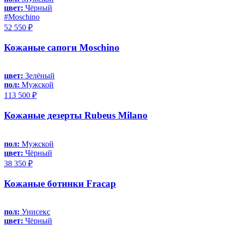
цвет:
Чёрный
#Moschino
52 550 ₽
Кожаные сапоги Moschino
цвет:
Зелёный
пол:
Мужской
113 500 ₽
Кожаные дезерты Rubeus Milano
пол:
Мужской
цвет:
Чёрный
38 350 ₽
Кожаные ботинки Fracap
пол:
Унисекс
цвет:
Чёрный