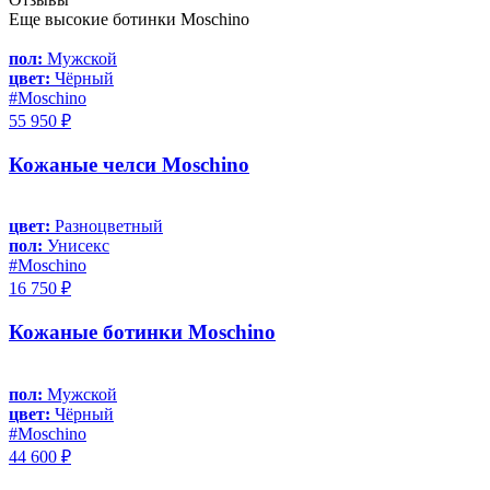
Еще высокие ботинки Moschino
пол:
Мужской
цвет:
Чёрный
#Moschino
55 950 ₽
Кожаные челси Moschino
цвет:
Разноцветный
пол:
Унисекс
#Moschino
16 750 ₽
Кожаные ботинки Moschino
пол:
Мужской
цвет:
Чёрный
#Moschino
44 600 ₽