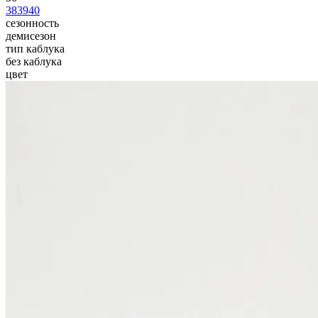
38
39
40
сезонность
демисезон
тип каблука
без каблука
цвет