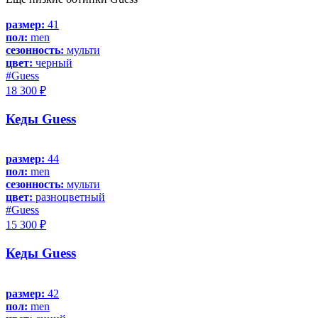
размер:
41
пол:
men
сезонность:
мульти
цвет:
черный
#Guess
18 300 ₽
Кеды Guess
размер:
44
пол:
men
сезонность:
мульти
цвет:
разноцветный
#Guess
15 300 ₽
Кеды Guess
размер:
42
пол:
men