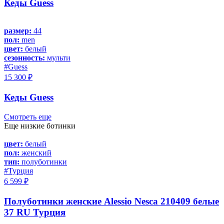
Кеды Guess
размер:
44
пол:
men
цвет:
белый
сезонность:
мульти
#Guess
15 300 ₽
Кеды Guess
Смотреть еще
Еще низкие ботинки
цвет:
белый
пол:
женский
тип:
полуботинки
#Турция
6 599 ₽
Полуботинки женские Alessio Nesca 210409 белые
37 RU Турция