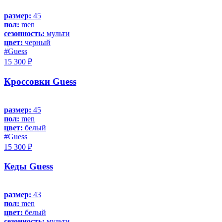
размер:
45
пол:
men
сезонность:
мульти
цвет:
черный
#Guess
15 300 ₽
Кроссовки Guess
размер:
45
пол:
men
цвет:
белый
#Guess
15 300 ₽
Кеды Guess
размер:
43
пол:
men
цвет:
белый
сезонность:
мульти