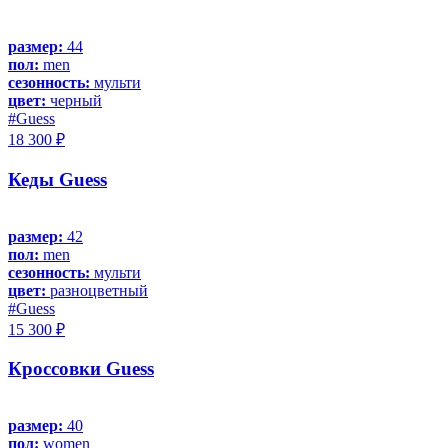
размер:
44
пол:
men
сезонность:
мульти
цвет:
черный
#Guess
18 300 ₽
Кеды Guess
размер:
42
пол:
men
сезонность:
мульти
цвет:
разноцветный
#Guess
15 300 ₽
Кроссовки Guess
размер:
40
пол:
women