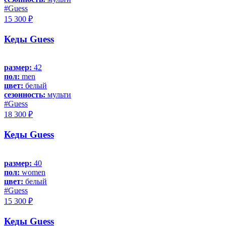
#Guess
15 300 ₽
Кеды Guess
размер:
42
пол:
men
цвет:
белый
сезонность:
мульти
#Guess
18 300 ₽
Кеды Guess
размер:
40
пол:
women
цвет:
белый
#Guess
15 300 ₽
Кеды Guess