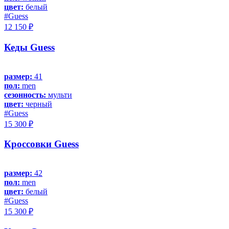
цвет:
белый
#Guess
12 150 ₽
Кеды Guess
размер:
41
пол:
men
сезонность:
мульти
цвет:
черный
#Guess
15 300 ₽
Кроссовки Guess
размер:
42
пол:
men
цвет:
белый
#Guess
15 300 ₽