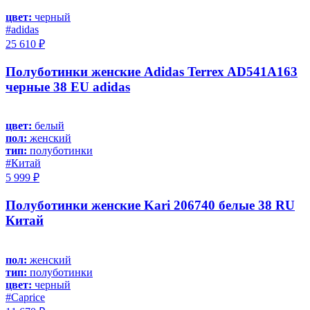
цвет:
черный
#adidas
25 610 ₽
Полуботинки женские Adidas Terrex AD541A163
черные 38 EU adidas
цвет:
белый
пол:
женский
тип:
полуботинки
#Китай
5 999 ₽
Полуботинки женские Kari 206740 белые 38 RU
Китай
пол:
женский
тип:
полуботинки
цвет:
черный
#Caprice