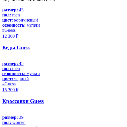
размер:
43
пол:
men
цвет:
коричневый
сезонность:
мульти
#Guess
12 300 ₽
Кеды Guess
размер:
45
пол:
men
сезонность:
мульти
цвет:
черный
#Guess
15 300 ₽
Кроссовки Guess
размер:
39
пол:
women