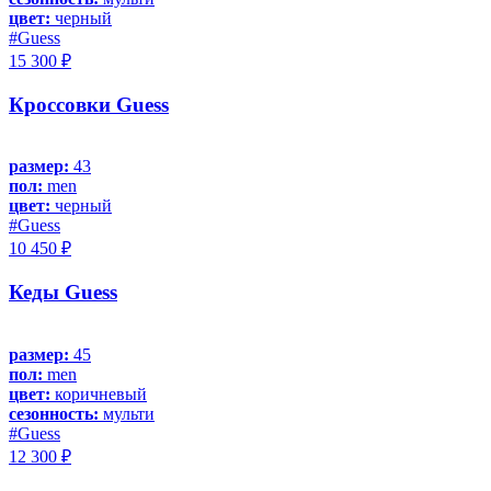
цвет:
черный
#Guess
15 300 ₽
Кроссовки Guess
размер:
43
пол:
men
цвет:
черный
#Guess
10 450 ₽
Кеды Guess
размер:
45
пол:
men
цвет:
коричневый
сезонность:
мульти
#Guess
12 300 ₽