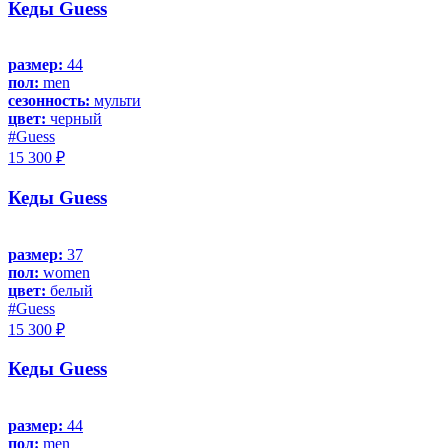
Кеды Guess
размер:
44
пол:
men
сезонность:
мульти
цвет:
черный
#Guess
15 300 ₽
Кеды Guess
размер:
37
пол:
women
цвет:
белый
#Guess
15 300 ₽
Кеды Guess
размер:
44
пол:
men