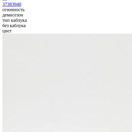
37
38
39
40
сезонность
демисезон
тип каблука
без каблука
цвет