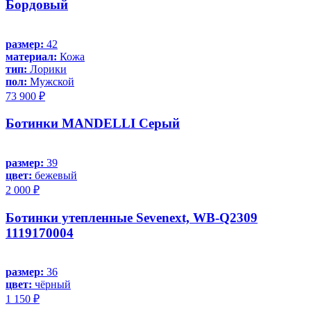
Бордовый
размер:
42
материал:
Кожа
тип:
Лорики
пол:
Мужской
73 900 ₽
Ботинки MANDELLI Серый
размер:
39
цвет:
бежевый
2 000 ₽
Ботинки утепленные Sevenext, WB-Q2309
1119170004
размер:
36
цвет:
чёрный
1 150 ₽