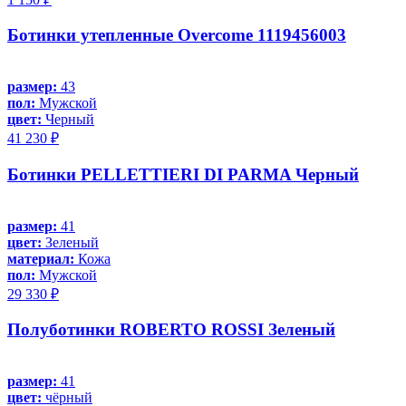
Ботинки утепленные Overcome 1119456003
размер:
43
пол:
Мужской
цвет:
Черный
41 230 ₽
Ботинки PELLETTIERI DI PARMA Черный
размер:
41
цвет:
Зеленый
материал:
Кожа
пол:
Мужской
29 330 ₽
Полуботинки ROBERTO ROSSI Зеленый
размер:
41
цвет:
чёрный