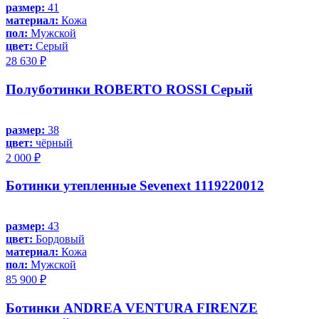
размер:
41
материал:
Кожа
пол:
Мужской
цвет:
Серый
28 630 ₽
Полуботинки ROBERTO ROSSI Серый
размер:
38
цвет:
чёрный
2 000 ₽
Ботинки утепленные Sevenext 1119220012
размер:
43
цвет:
Бордовый
материал:
Кожа
пол:
Мужской
85 900 ₽
Ботинки ANDREA VENTURA FIRENZE