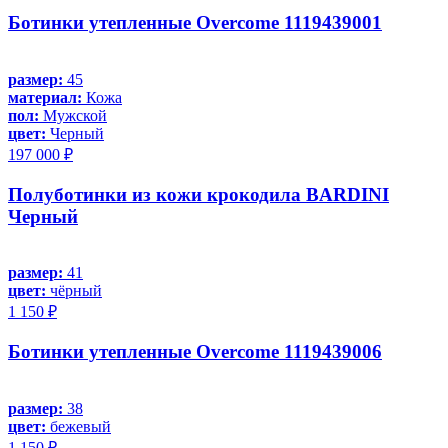
Ботинки утепленные Overcome 1119439001
размер:
45
материал:
Кожа
пол:
Мужской
цвет:
Черный
197 000 ₽
Полуботинки из кожи крокодила BARDINI
Черный
размер:
41
цвет:
чёрный
1 150 ₽
Ботинки утепленные Overcome 1119439006
размер:
38
цвет:
бежевый
1 150 ₽