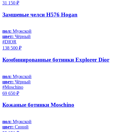
31 150 ₽
Замшевые челси H576 Hogan
пол:
Мужской
цвет:
Чёрный
#DIOR
138 500 ₽
Комбинированные ботинки Explorer Dior
пол:
Мужской
цвет:
Чёрный
#Moschino
69 650 ₽
Кожаные ботинки Moschino
пол:
Мужской
цвет:
Синий