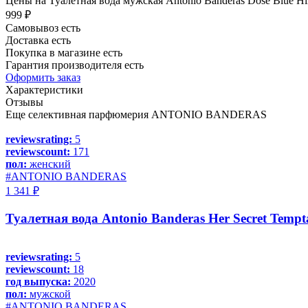
Цены на Туалетная вода мужская Antonio Banderas Dose Blue Hi
999 ₽
Самовывоз есть
Доставка есть
Покупка в магазине есть
Гарантия производителя есть
Оформить заказ
Характеристики
Отзывы
Еще селективная парфюмерия ANTONIO BANDERAS
reviewsrating:
5
reviewscount:
171
пол:
женский
#ANTONIO BANDERAS
1 341 ₽
Туалетная вода Antonio Banderas Her Secret Tempt
reviewsrating:
5
reviewscount:
18
год выпуска:
2020
пол:
мужской
#ANTONIO BANDERAS