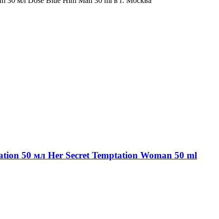
m 30 мл Dose Blue Him Man 30 ml в г. Москва
ation 50 мл Her Secret Temptation Woman 50 ml