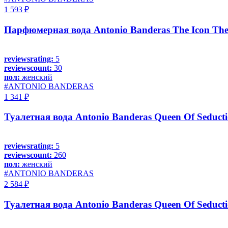
1 593 ₽
Парфюмерная вода Antonio Banderas The Icon The
reviewsrating:
5
reviewscount:
30
пол:
женский
#ANTONIO BANDERAS
1 341 ₽
Туалетная вода Antonio Banderas Queen Of Seduct
reviewsrating:
5
reviewscount:
260
пол:
женский
#ANTONIO BANDERAS
2 584 ₽
Туалетная вода Antonio Banderas Queen Of Seducti