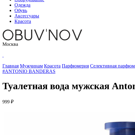
Одежда
Обувь
Аксессуары
Красота
Москва
Главная
Мужчинам
Красота
Парфюмерия
Селективная парфюм
#ANTONIO BANDERAS
Туалетная вода мужская Anton
999 ₽