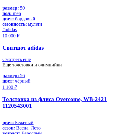
размер:
50
пол:
men
цвет:
бордовый
сезонность:
мульти
#adidas
10 000 ₽
Свитшот adidas
Смотреть еще
Еще толстовки и олимпийки
размер:
56
цвет:
чёрный
1 100 ₽
Толстовка из флиса Overcome, WB-2421
1120543001
цвет:
Бежевый
сезон:
Весна, Лето
возраст:
Взрослый