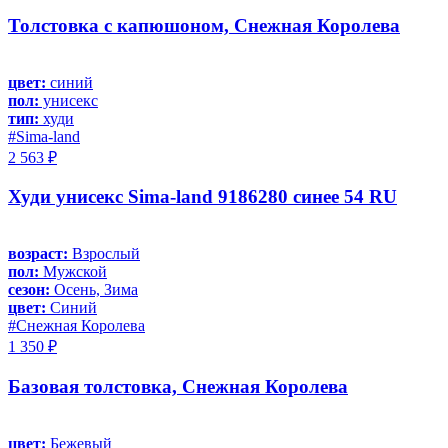
Толстовка с капюшоном, Снежная Королева
цвет:
синий
пол:
унисекс
тип:
худи
#Sima-land
2 563 ₽
Худи унисекс Sima-land 9186280 синее 54 RU
возраст:
Взрослый
пол:
Мужской
сезон:
Осень, Зима
цвет:
Синий
#Снежная Королева
1 350 ₽
Базовая толстовка, Снежная Королева
цвет:
Бежевый