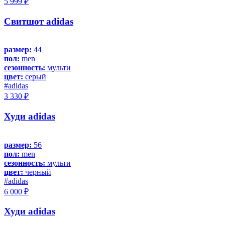
5 999 ₽
Свитшот adidas
размер:
44
пол:
men
сезонность:
мульти
цвет:
серый
#adidas
3 330 ₽
Худи adidas
размер:
56
пол:
men
сезонность:
мульти
цвет:
черный
#adidas
6 000 ₽
Худи adidas