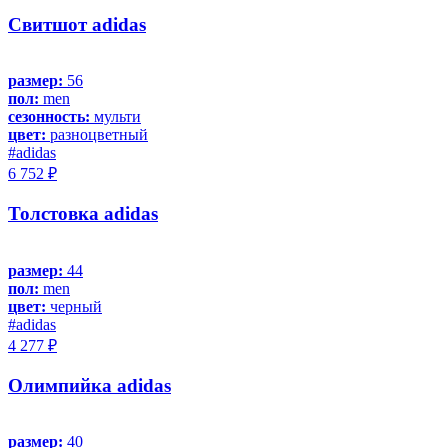
Свитшот adidas
размер:
56
пол:
men
сезонность:
мульти
цвет:
разноцветный
#adidas
6 752 ₽
Толстовка adidas
размер:
44
пол:
men
цвет:
черный
#adidas
4 277 ₽
Олимпийка adidas
размер:
40