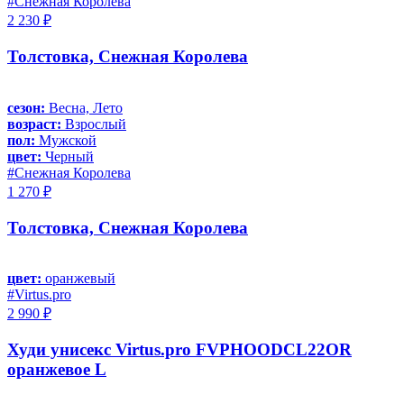
#Снежная Королева
2 230 ₽
Толстовка, Снежная Королева
сезон:
Весна, Лето
возраст:
Взрослый
пол:
Мужской
цвет:
Черный
#Снежная Королева
1 270 ₽
Толстовка, Снежная Королева
цвет:
оранжевый
#Virtus.pro
2 990 ₽
Худи унисекс Virtus.pro FVPHOODCL22OR
оранжевое L