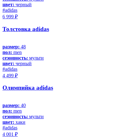
цвет:
черный
#adidas
6 999 ₽
Толстовка adidas
размер:
48
пол:
men
сезонность:
мульти
цвет:
черный
#adidas
4 499 ₽
Олимпийка adidas
размер:
40
пол:
men
сезонность:
мульти
цвет:
хаки
#adidas
4 001 ₽