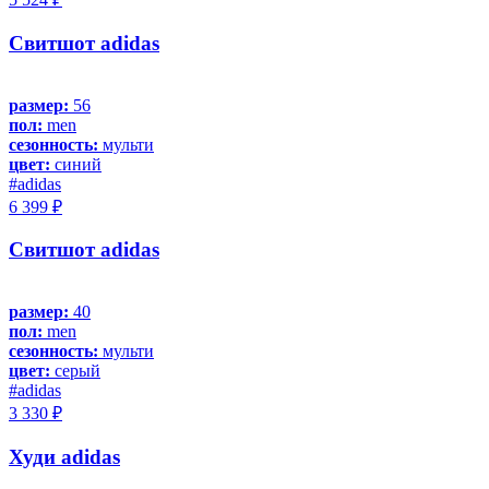
Свитшот adidas
размер:
56
пол:
men
сезонность:
мульти
цвет:
синий
#adidas
6 399 ₽
Свитшот adidas
размер:
40
пол:
men
сезонность:
мульти
цвет:
серый
#adidas
3 330 ₽
Худи adidas