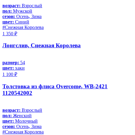
возраст:
Взрослый
пол:
Мужской
сезон:
Осень, Зима
цвет:
Синий
#Снежная Королева
1 350 ₽
Лонгслив, Снежная Королева
размер:
54
цвет:
хаки
1 100 ₽
Толстовка из флиса Overcome, WB-2421
1120542002
возраст:
Взрослый
пол:
Женский
цвет:
Молочный
сезон:
Осень, Зима
#Снежная Королева