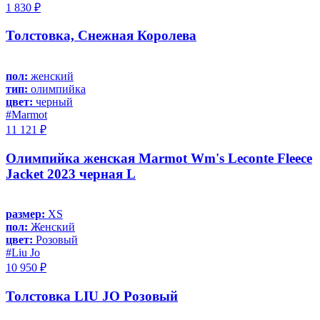
1 830 ₽
Толстовка, Снежная Королева
пол:
женский
тип:
олимпийка
цвет:
черный
#Marmot
11 121 ₽
Олимпийка женская Marmot Wm's Leconte Fleece
Jacket 2023 черная L
размер:
XS
пол:
Женский
цвет:
Розовый
#Liu Jo
10 950 ₽
Толстовка LIU JO Розовый