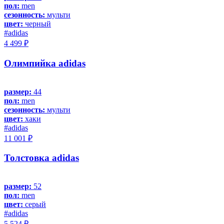
пол:
men
сезонность:
мульти
цвет:
черный
#adidas
4 499 ₽
Олимпийка adidas
размер:
44
пол:
men
сезонность:
мульти
цвет:
хаки
#adidas
11 001 ₽
Толстовка adidas
размер:
52
пол:
men
цвет:
серый
#adidas
5 524 ₽