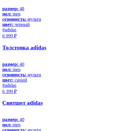
размер:
48
пол:
men
сезонность:
мульти
цвет:
черный
#adidas
6 999 ₽
Толстовка adidas
размер:
40
пол:
men
сезонность:
мульти
цвет:
синий
#adidas
6 399 ₽
Свитшот adidas
размер:
40
пол:
men
сезонность:
мульти