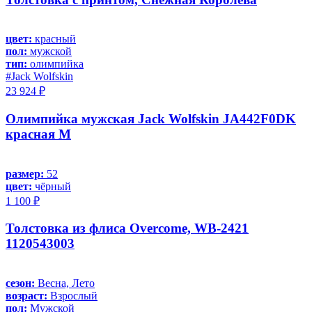
цвет:
красный
пол:
мужской
тип:
олимпийка
#Jack Wolfskin
23 924 ₽
Олимпийка мужская Jack Wolfskin JA442F0DK
красная M
размер:
52
цвет:
чёрный
1 100 ₽
Толстовка из флиса Overcome, WB-2421
1120543003
сезон:
Весна, Лето
возраст:
Взрослый
пол:
Мужской