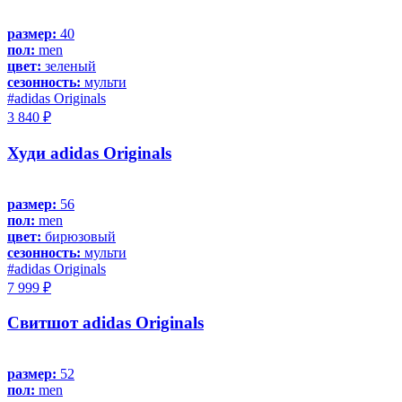
размер:
40
пол:
men
цвет:
зеленый
сезонность:
мульти
#adidas Originals
3 840 ₽
Худи adidas Originals
размер:
56
пол:
men
цвет:
бирюзовый
сезонность:
мульти
#adidas Originals
7 999 ₽
Свитшот adidas Originals
размер:
52
пол:
men