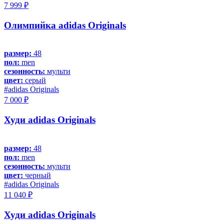
7 999 ₽
Олимпийка adidas Originals
размер:
48
пол:
men
сезонность:
мульти
цвет:
серый
#adidas Originals
7 000 ₽
Худи adidas Originals
размер:
48
пол:
men
сезонность:
мульти
цвет:
черный
#adidas Originals
11 040 ₽
Худи adidas Originals