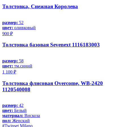
Толстовка, Снежная Королева
размер:
52
цвет:
оливковый
900 ₽
Толстовка базовая Sevenext 1116183003
размер:
58
цвет:
тм.синий
1 100 ₽
Толстовка флисовая Overcome, WB-2420
1120540008
размер:
42
цвет:
Белый
материал:
Вискоза
пол:
Женский
#Twinset Milano