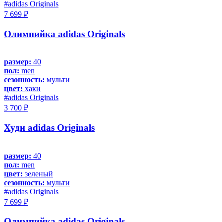
#adidas Originals
7 699 ₽
Олимпийка adidas Originals
размер:
40
пол:
men
сезонность:
мульти
цвет:
хаки
#adidas Originals
3 700 ₽
Худи adidas Originals
размер:
40
пол:
men
цвет:
зеленый
сезонность:
мульти
#adidas Originals
7 699 ₽
Олимпийка adidas Originals