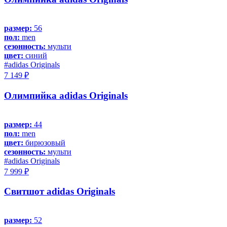
размер:
56
пол:
men
сезонность:
мульти
цвет:
синий
#adidas Originals
7 149 ₽
Олимпийка adidas Originals
размер:
44
пол:
men
цвет:
бирюзовый
сезонность:
мульти
#adidas Originals
7 999 ₽
Свитшот adidas Originals
размер:
52