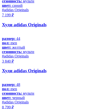
сезонность:
мульти
цвет:
синий
#adidas Originals
7 199 ₽
Худи adidas Originals
размер:
44
пол:
men
цвет:
желтый
сезонность:
мульти
#adidas Originals
3 840 ₽
Худи adidas Originals
размер:
48
пол:
men
сезонность:
мульти
цвет:
черный
#adidas Originals
8 799 ₽