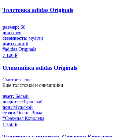
Толстовка adidas Originals
размер:
60
пол:
men
сезонность:
мульти
цвет:
синий
#adidas Originals
7 149 ₽
Олимпийка adidas Originals
Смотреть еще
Еще толстовки и олимпийки
цвет:
Белый
возраст:
Взрослый
пол:
Мужской
сезон:
Осень, Зима
#Снежная Королева
1 350 ₽
Толстовка с принтом, Снежная Королева