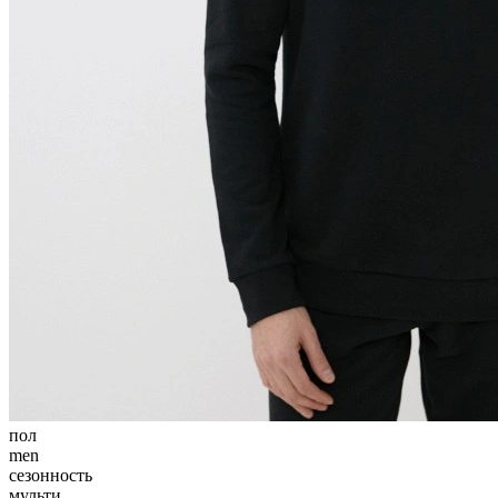
пол
men
сезонность
мульти