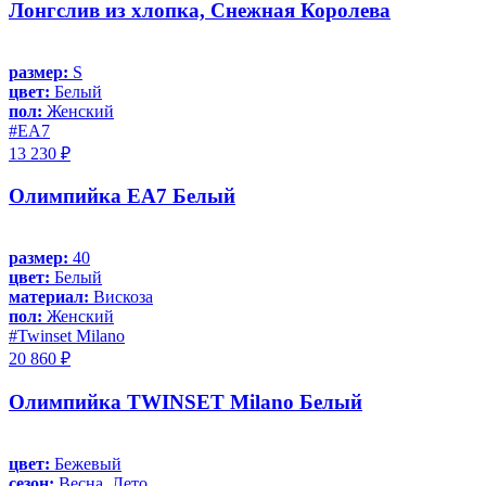
Лонгслив из хлопка, Снежная Королева
размер:
S
цвет:
Белый
пол:
Женский
#EA7
13 230 ₽
Олимпийка EA7 Белый
размер:
40
цвет:
Белый
материал:
Вискоза
пол:
Женский
#Twinset Milano
20 860 ₽
Олимпийка TWINSET Milano Белый
цвет:
Бежевый
сезон:
Весна, Лето