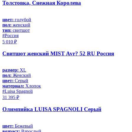
Толстовка, Снежная Королева
цвет:
голубой
пол:
женский
тип:
свитшот
#Россия
5 010 ₽
Свитшот женский MIST Avr? 52 RU Россия
размер:
XL
пол:
Женский
цвет:
Серый
материал:
Хлопок
#Luisa Spagnoli
31 395 ₽
Олимпийка LUISA SPAGNOLI Серый
цвет:
Бежевый
возраст:
Взрослый