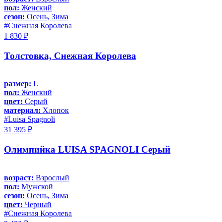
пол:
Женский
сезон:
Осень, Зима
#Снежная Королева
1 830 ₽
Толстовка, Снежная Королева
размер:
L
пол:
Женский
цвет:
Серый
материал:
Хлопок
#Luisa Spagnoli
31 395 ₽
Олимпийка LUISA SPAGNOLI Серый
возраст:
Взрослый
пол:
Мужской
сезон:
Осень, Зима
цвет:
Черный
#Снежная Королева