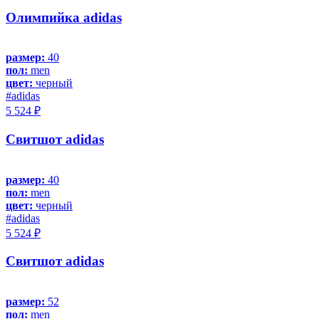
Олимпийка adidas
размер:
40
пол:
men
цвет:
черный
#adidas
5 524 ₽
Свитшот adidas
размер:
40
пол:
men
цвет:
черный
#adidas
5 524 ₽
Свитшот adidas
размер:
52
пол:
men