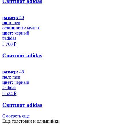
Свитшот adidas
размер:
40
пол:
men
сезонность:
мульти
цвет:
черный
#adidas
3 760 ₽
Свитшот adidas
размер:
48
пол:
men
цвет:
черный
#adidas
5 524 ₽
Свитшот adidas
Смотреть еще
Еще толстовки и олимпийки