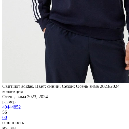
Свитшот adidas. Цвет: синий. Сезон: Осень-зима 2023/2024.
коллекция
Осень, зима 2023, 2024
размер
40
44
48
52
56
60
сезонность
мульти