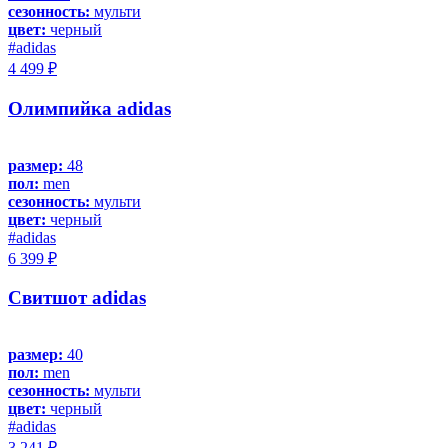
сезонность:
мульти
цвет:
черный
#adidas
4 499 ₽
Олимпийка adidas
размер:
48
пол:
men
сезонность:
мульти
цвет:
черный
#adidas
6 399 ₽
Свитшот adidas
размер:
40
пол:
men
сезонность:
мульти
цвет:
черный
#adidas
3 241 ₽