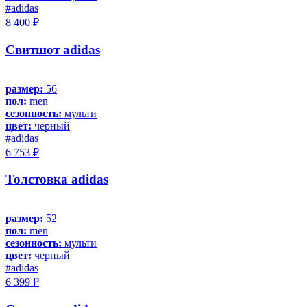
#adidas
8 400 ₽
Свитшот adidas
размер:
56
пол:
men
сезонность:
мульти
цвет:
черный
#adidas
6 753 ₽
Толстовка adidas
размер:
52
пол:
men
сезонность:
мульти
цвет:
черный
#adidas
6 399 ₽