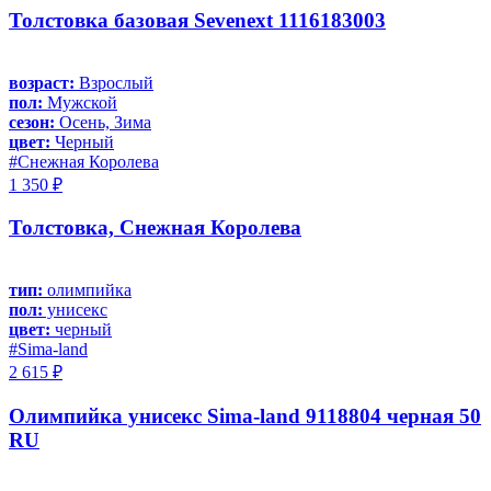
Толстовка базовая Sevenext 1116183003
возраст:
Взрослый
пол:
Мужской
сезон:
Осень, Зима
цвет:
Черный
#Снежная Королева
1 350 ₽
Толстовка, Снежная Королева
тип:
олимпийка
пол:
унисекс
цвет:
черный
#Sima-land
2 615 ₽
Олимпийка унисекс Sima-land 9118804 черная 50
RU