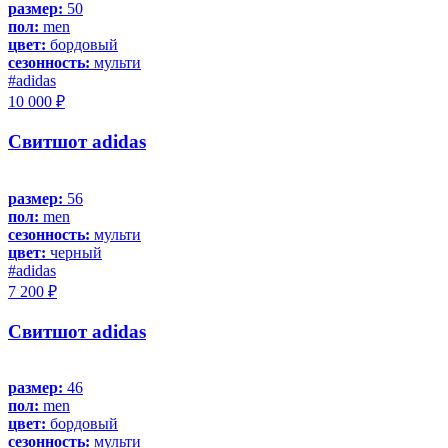
размер:
50
пол:
men
цвет:
бордовый
сезонность:
мульти
#adidas
10 000 ₽
Свитшот adidas
размер:
56
пол:
men
сезонность:
мульти
цвет:
черный
#adidas
7 200 ₽
Свитшот adidas
размер:
46
пол:
men
цвет:
бордовый
сезонность:
мульти