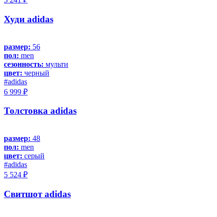
Худи adidas
размер:
56
пол:
men
сезонность:
мульти
цвет:
черный
#adidas
6 999 ₽
Толстовка adidas
размер:
48
пол:
men
цвет:
серый
#adidas
5 524 ₽
Свитшот adidas