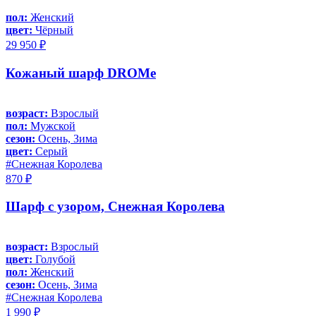
пол:
Женский
цвет:
Чёрный
29 950 ₽
Кожаный шарф DROMe
возраст:
Взрослый
пол:
Мужской
сезон:
Осень, Зима
цвет:
Серый
#Снежная Королева
870 ₽
Шарф с узором, Снежная Королева
возраст:
Взрослый
цвет:
Голубой
пол:
Женский
сезон:
Осень, Зима
#Снежная Королева
1 990 ₽