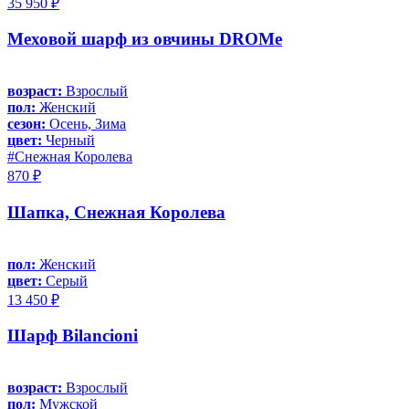
35 950 ₽
Меховой шарф из овчины DROMe
возраст:
Взрослый
пол:
Женский
сезон:
Осень, Зима
цвет:
Черный
#Снежная Королева
870 ₽
Шапка, Снежная Королева
пол:
Женский
цвет:
Серый
13 450 ₽
Шарф Bilancioni
возраст:
Взрослый
пол:
Мужской