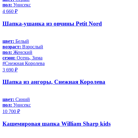
пол:
Унисекс
4 660 ₽
Шапка-ушанка из овчины Petit Nord
цвет:
Белый
возраст:
Взрослый
пол:
Женский
сезон:
Осень, Зима
#Снежная Королева
3 690 ₽
Шапка из ангоры, Снежная Королева
цвет:
Синий
пол:
Унисекс
10 700 ₽
Кашемировая шапка William Sharp kids