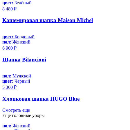
цвет:
Зелёный
8 480 ₽
Кашемировая шапка Maison Michel
цвет:
Бордовый
пол:
Женский
6 900 ₽
Шапка Bilancioni
пол:
Мужской
цвет:
Чёрный
5 360 ₽
Хлопковая шапка HUGO Blue
Смотреть еще
Еще головные уборы
пол:
Женский