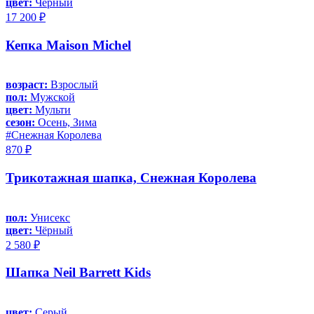
цвет:
Чёрный
17 200 ₽
Кепка Maison Michel
возраст:
Взрослый
пол:
Мужской
цвет:
Мульти
сезон:
Осень, Зима
#Снежная Королева
870 ₽
Трикотажная шапка, Снежная Королева
пол:
Унисекс
цвет:
Чёрный
2 580 ₽
Шапка Neil Barrett Kids
цвет:
Серый