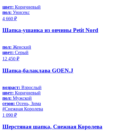
цвет:
Коричневый
пол:
Унисекс
4 660 ₽
Шапка-ушанка из овчины Petit Nord
пол:
Женский
цвет:
Серый
12 450 ₽
Шапка-балаклава GOEN.J
возраст:
Взрослый
цвет:
Коричневый
пол:
Мужской
сезон:
Осень, Зима
#Снежная Королева
1 090 ₽
Шерстяная шапка, Снежная Королева