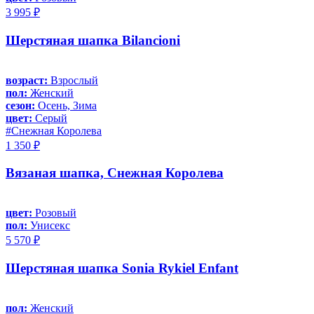
3 995 ₽
Шерстяная шапка Bilancioni
возраст:
Взрослый
пол:
Женский
сезон:
Осень, Зима
цвет:
Серый
#Снежная Королева
1 350 ₽
Вязаная шапка, Снежная Королева
цвет:
Розовый
пол:
Унисекс
5 570 ₽
Шерстяная шапка Sonia Rykiel Enfant
пол:
Женский