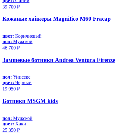
цвет:
Синий
39 700 ₽
Кожаные хайкеры Magnifico M60 Fracap
цвет:
Коричневый
пол:
Мужской
46 700 ₽
Замшевые ботинки Andrea Ventura Firenze
пол:
Унисекс
цвет:
Чёрный
19 950 ₽
Ботинки MSGM kids
пол:
Мужской
цвет:
Хаки
25 350 ₽