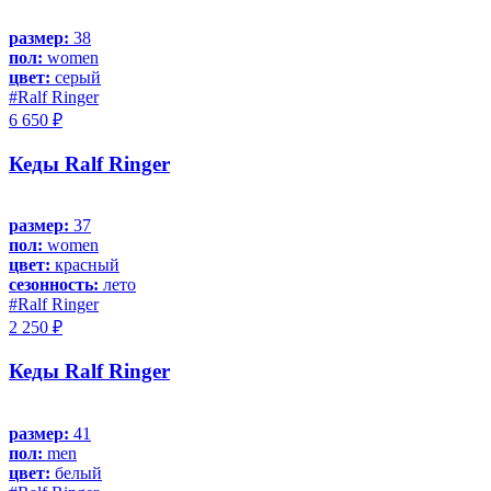
размер:
38
пол:
women
цвет:
серый
#Ralf Ringer
6 650 ₽
Кеды Ralf Ringer
размер:
37
пол:
women
цвет:
красный
сезонность:
лето
#Ralf Ringer
2 250 ₽
Кеды Ralf Ringer
размер:
41
пол:
men
цвет:
белый