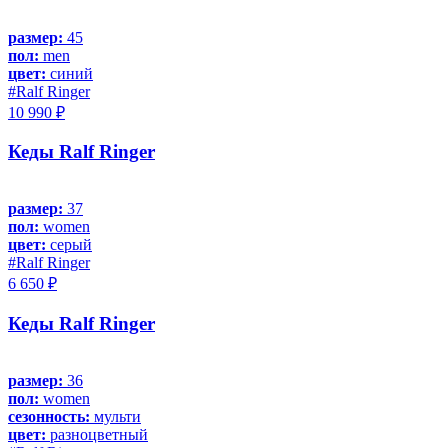
размер:
45
пол:
men
цвет:
синий
#Ralf Ringer
10 990 ₽
Кеды Ralf Ringer
размер:
37
пол:
women
цвет:
серый
#Ralf Ringer
6 650 ₽
Кеды Ralf Ringer
размер:
36
пол:
women
сезонность:
мульти
цвет:
разноцветный