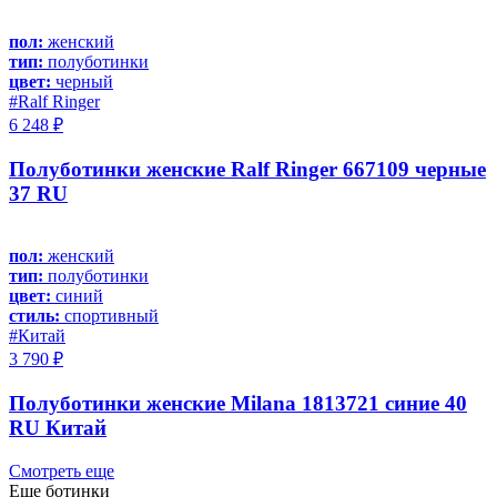
пол:
женский
тип:
полуботинки
цвет:
черный
#Ralf Ringer
6 248 ₽
Полуботинки женские Ralf Ringer 667109 черные
37 RU
пол:
женский
тип:
полуботинки
цвет:
синий
стиль:
спортивный
#Китай
3 790 ₽
Полуботинки женские Milana 1813721 синие 40
RU Китай
Смотреть еще
Еще ботинки