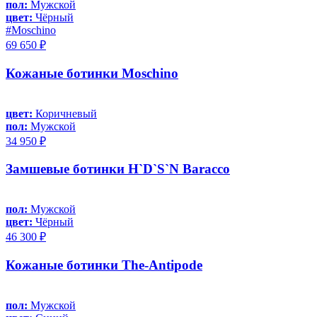
пол:
Мужской
цвет:
Чёрный
#Moschino
69 650 ₽
Кожаные ботинки Moschino
цвет:
Коричневый
пол:
Мужской
34 950 ₽
Замшевые ботинки H`D`S`N Baracco
пол:
Мужской
цвет:
Чёрный
46 300 ₽
Кожаные ботинки The-Antipode
пол:
Мужской