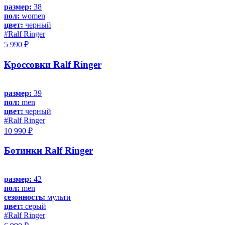
размер:
38
пол:
women
цвет:
черный
#Ralf Ringer
5 990 ₽
Кроссовки Ralf Ringer
размер:
39
пол:
men
цвет:
черный
#Ralf Ringer
10 990 ₽
Ботинки Ralf Ringer
размер:
42
пол:
men
сезонность:
мульти
цвет:
серый
#Ralf Ringer