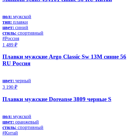
пол:
мужской
тип:
плавки
цвет:
синий
стиль:
спортивный
#Россия
1 489 ₽
Плавки мужские Argo Classic Sw 13M синие 56
RU Россия
цвет:
черный
3 190 ₽
Плавки мужские Doreanse 3809 черные S
пол:
мужской
цвет:
оранжевый
стиль:
спортивный
#Китай