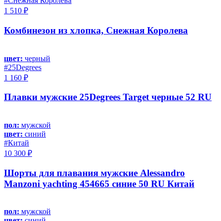
#Снежная Королева
1 510 ₽
Комбинезон из хлопка, Снежная Королева
цвет:
черный
#25Degrees
1 160 ₽
Плавки мужские 25Degrees Target черные 52 RU
пол:
мужской
цвет:
синий
#Китай
10 300 ₽
Шорты для плавания мужские Alessandro
Manzoni yachting 454665 синие 50 RU Китай
пол:
мужской
цвет:
синий