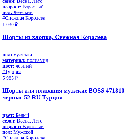
сезон:
Весна, Лето
возраст:
Взрослый
пол:
Женский
#Снежная Королева
1 030 ₽
Шорты из хлопка, Снежная Королева
пол:
мужской
материал:
полиамид
цвет:
черный
#Турция
5 985 ₽
Шорты для плавания мужские BOSS 471810
черные 52 RU Турция
цвет:
Белый
сезон:
Весна, Лето
возраст:
Взрослый
пол:
Мужской
#Снежная Королева