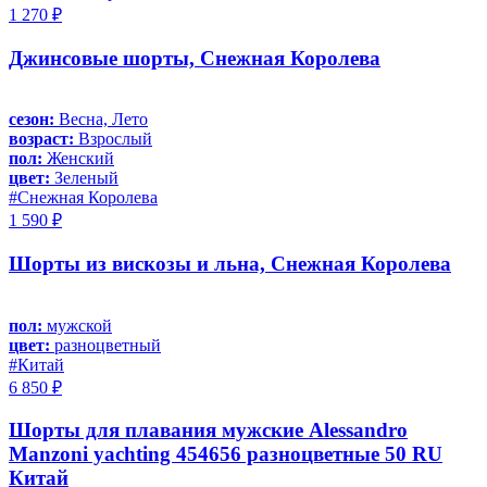
1 270 ₽
Джинсовые шорты, Снежная Королева
сезон:
Весна, Лето
возраст:
Взрослый
пол:
Женский
цвет:
Зеленый
#Снежная Королева
1 590 ₽
Шорты из вискозы и льна, Снежная Королева
пол:
мужской
цвет:
разноцветный
#Китай
6 850 ₽
Шорты для плавания мужские Alessandro
Manzoni yachting 454656 разноцветные 50 RU
Китай