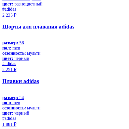
цвет:
разноцветный
#adidas
2 235 ₽
Шорты для плавания adidas
размер:
56
пол:
men
сезонность:
мульти
цвет:
черный
#adidas
2 251 ₽
Плавки adidas
размер:
54
пол:
men
сезонность:
мульти
цвет:
черный
#adidas
1 881 ₽