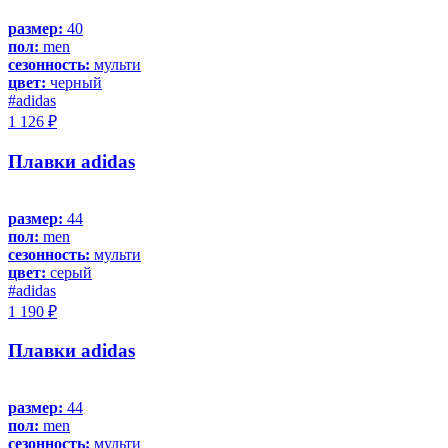
размер:
40
пол:
men
сезонность:
мульти
цвет:
черный
#adidas
1 126 ₽
Плавки adidas
размер:
44
пол:
men
сезонность:
мульти
цвет:
серый
#adidas
1 190 ₽
Плавки adidas
размер:
44
пол:
men
сезонность:
мульти