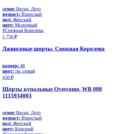
сезон:
Весна, Лето
возраст:
Взрослый
пол:
Женский
цвет:
Молочный
#Снежная Королева
1 750 ₽
Джинсовые шорты, Снежная Королева
размер:
48
цвет:
тм. серый
450 ₽
Шорты купальные Overcome, WB 008
1115934003
сезон:
Весна, Лето
возраст:
Взрослый
пол:
Женский
цвет:
Красный