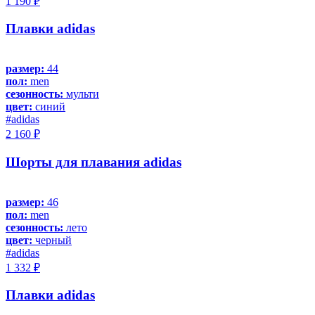
1 190 ₽
Плавки adidas
размер:
44
пол:
men
сезонность:
мульти
цвет:
синий
#adidas
2 160 ₽
Шорты для плавания adidas
размер:
46
пол:
men
сезонность:
лето
цвет:
черный
#adidas
1 332 ₽
Плавки adidas