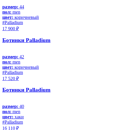
размер:
44
пол:
men
цвет:
коричневый
#Palladium
17 900 ₽
Ботинки Palladium
размер:
42
пол:
men
цвет:
коричневый
#Palladium
17 520 ₽
Ботинки Palladium
размер:
40
пол:
men
цвет:
хаки
#Palladium
16 110 ₽