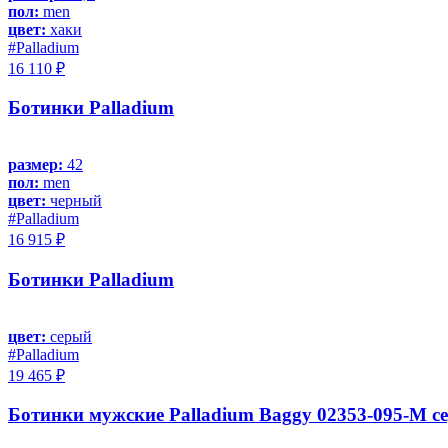
пол:
men
цвет:
хаки
#Palladium
16 110 ₽
Ботинки Palladium
размер:
42
пол:
men
цвет:
черный
#Palladium
16 915 ₽
Ботинки Palladium
цвет:
серый
#Palladium
19 465 ₽
Ботинки мужские Palladium Baggy 02353-095-M се