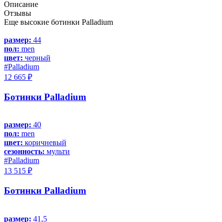
Описание
Отзывы
Еще высокие ботинки Palladium
размер:
44
пол:
men
цвет:
черный
#Palladium
12 665 ₽
Ботинки Palladium
размер:
40
пол:
men
цвет:
коричневый
сезонность:
мульти
#Palladium
13 515 ₽
Ботинки Palladium
размер:
41,5