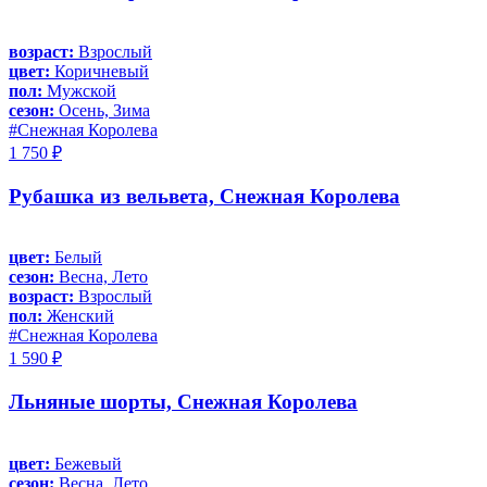
возраст:
Взрослый
цвет:
Коричневый
пол:
Мужской
сезон:
Осень, Зима
#Снежная Королева
1 750 ₽
Рубашка из вельвета, Снежная Королева
цвет:
Белый
сезон:
Весна, Лето
возраст:
Взрослый
пол:
Женский
#Снежная Королева
1 590 ₽
Льняные шорты, Снежная Королева
цвет:
Бежевый
сезон:
Весна, Лето