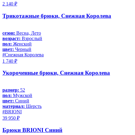
2 140 ₽
Трикотажные брюки, Снежная Королева
сезон:
Весна, Лето
возраст:
Взрослый
пол:
Женский
цвет:
Черный
#Снежная Королева
1 740 ₽
Укороченные брюки, Снежная Королева
размер:
52
пол:
Мужской
цвет:
Синий
материал:
Шерсть
#BRIONI
39 950 ₽
Брюки BRIONI Синий