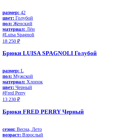
размер:
42
цвет:
Голубой
пол:
Женский
материал:
Лён
#Luisa Spagnoli
18 250 ₽
Брюки LUISA SPAGNOLI Голубой
размер:
L
пол:
Мужской
материал:
Хлопок
цвет:
Черный
#Fred Perry
13 230 ₽
Брюки FRED PERRY Черный
сезон:
Весна, Лето
возраст:
Взрослый