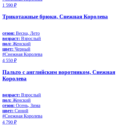
1 590 ₽
Трикотажные брюки, Снежная Королева
сезон:
Весна, Лето
возраст:
Взрослый
пол:
Женский
цвет:
Черный
#Снежная Королева
4 550 ₽
Пальто с английским воротником, Снежная
Королева
возраст:
Взрослый
пол:
Женский
сезон:
Осень, Зима
цвет:
Синий
#Снежная Королева
4 790 ₽