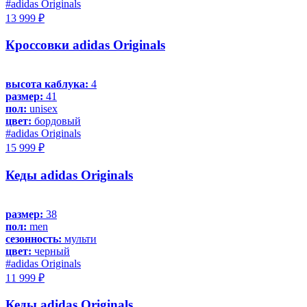
#adidas Originals
13 999 ₽
Кроссовки adidas Originals
высота каблука:
4
размер:
41
пол:
unisex
цвет:
бордовый
#adidas Originals
15 999 ₽
Кеды adidas Originals
размер:
38
пол:
men
сезонность:
мульти
цвет:
черный
#adidas Originals
11 999 ₽
Кеды adidas Originals