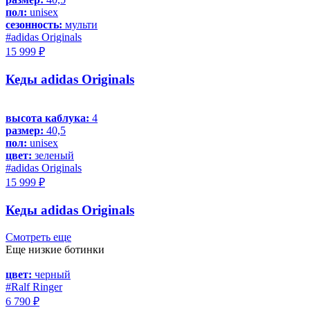
пол:
unisex
сезонность:
мульти
#adidas Originals
15 999 ₽
Кеды adidas Originals
высота каблука:
4
размер:
40,5
пол:
unisex
цвет:
зеленый
#adidas Originals
15 999 ₽
Кеды adidas Originals
Смотреть еще
Еще низкие ботинки
цвет:
черный
#Ralf Ringer
6 790 ₽