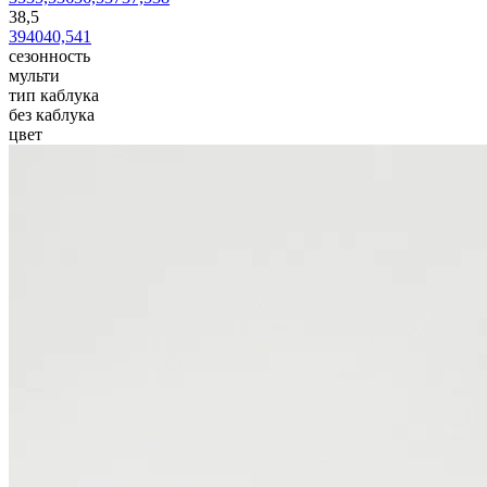
38,5
39
40
40,5
41
сезонность
мульти
тип каблука
без каблука
цвет