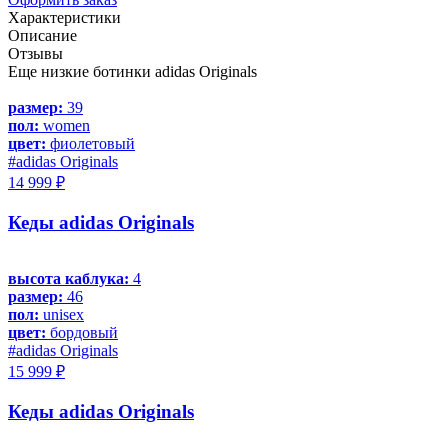
Характеристики
Описание
Отзывы
Еще низкие ботинки adidas Originals
размер:
39
пол:
women
цвет:
фиолетовый
#adidas Originals
14 999 ₽
Кеды adidas Originals
высота каблука:
4
размер:
46
пол:
unisex
цвет:
бордовый
#adidas Originals
15 999 ₽
Кеды adidas Originals