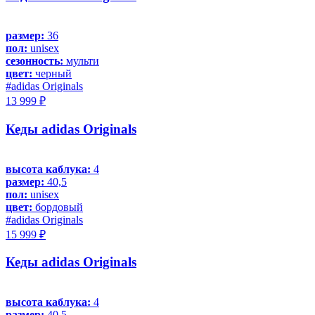
размер:
36
пол:
unisex
сезонность:
мульти
цвет:
черный
#adidas Originals
13 999 ₽
Кеды adidas Originals
высота каблука:
4
размер:
40,5
пол:
unisex
цвет:
бордовый
#adidas Originals
15 999 ₽
Кеды adidas Originals
высота каблука:
4
размер:
40,5