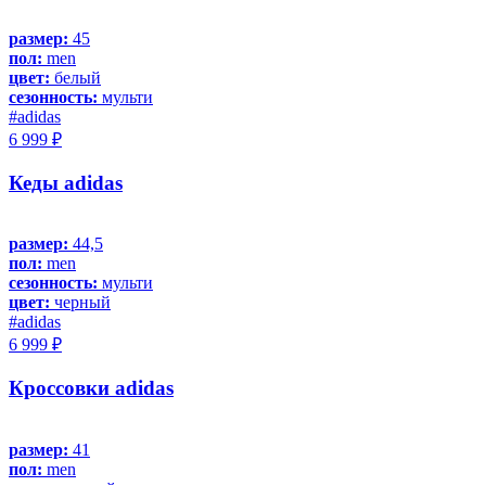
размер:
45
пол:
men
цвет:
белый
сезонность:
мульти
#adidas
6 999 ₽
Кеды adidas
размер:
44,5
пол:
men
сезонность:
мульти
цвет:
черный
#adidas
6 999 ₽
Кроссовки adidas
размер:
41
пол:
men