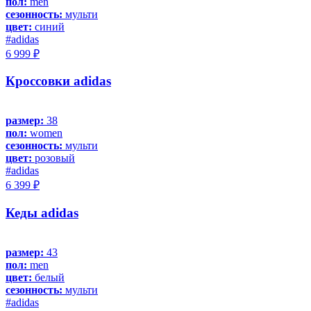
пол:
men
сезонность:
мульти
цвет:
синий
#adidas
6 999 ₽
Кроссовки adidas
размер:
38
пол:
women
сезонность:
мульти
цвет:
розовый
#adidas
6 399 ₽
Кеды adidas
размер:
43
пол:
men
цвет:
белый
сезонность:
мульти
#adidas