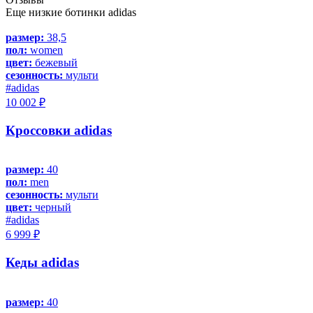
Еще низкие ботинки adidas
размер:
38,5
пол:
women
цвет:
бежевый
сезонность:
мульти
#adidas
10 002 ₽
Кроссовки adidas
размер:
40
пол:
men
сезонность:
мульти
цвет:
черный
#adidas
6 999 ₽
Кеды adidas
размер:
40