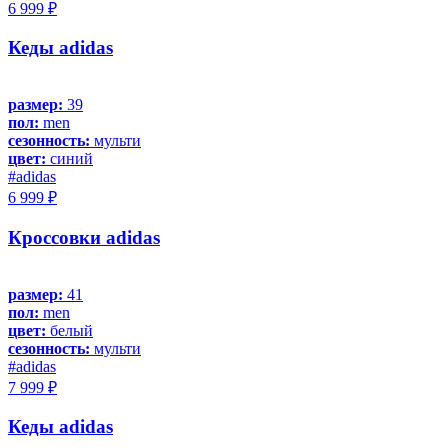
6 999 ₽
Кеды adidas
размер:
39
пол:
men
сезонность:
мульти
цвет:
синий
#adidas
6 999 ₽
Кроссовки adidas
размер:
41
пол:
men
цвет:
белый
сезонность:
мульти
#adidas
7 999 ₽
Кеды adidas