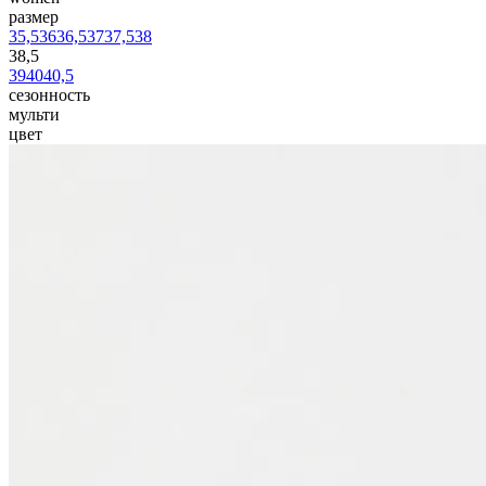
размер
35,5
36
36,5
37
37,5
38
38,5
39
40
40,5
сезонность
мульти
цвет