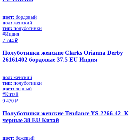
цвет:
бордовый
пол:
женский
тип:
полуботинки
#Индия
7 744 ₽
Полуботинки женские Clarks Orianna Derby
26161402 бордовые 37.5 EU Индия
пол:
женский
тип:
полуботинки
цвет:
черный
#Китай
9 470 ₽
Полуботинки женские Tendance YS-2266-42_К
черные 38 EU Китай
цвет:
бежевый