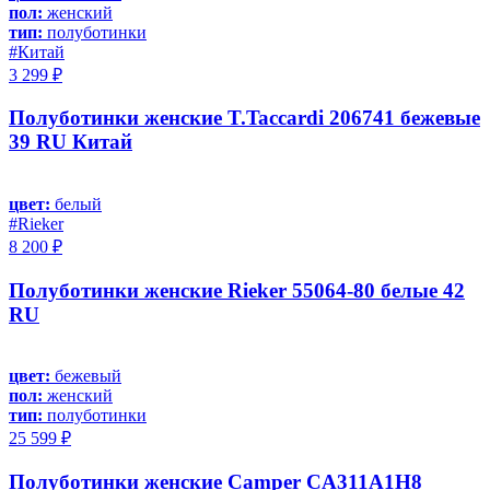
пол:
женский
тип:
полуботинки
#Китай
3 299 ₽
Полуботинки женские T.Taccardi 206741 бежевые
39 RU Китай
цвет:
белый
#Rieker
8 200 ₽
Полуботинки женские Rieker 55064-80 белые 42
RU
цвет:
бежевый
пол:
женский
тип:
полуботинки
25 599 ₽
Полуботинки женские Camper CA311A1H8