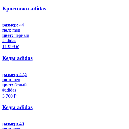
Кроссовки adidas
размер:
44
пол:
men
цвет:
черный
#adidas
11 999 ₽
Кеды adidas
размер:
42,5
пол:
men
цвет:
белый
#adidas
3 700 ₽
Кеды adidas
размер:
40
пол:
men