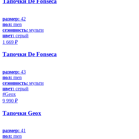
Тапочки De Fonseca
размер:
42
пол:
men
сезонность:
мульти
цвет:
серый
1 669 ₽
Тапочки De Fonseca
размер:
43
пол:
men
сезонность:
мульти
цвет:
серый
#Geox
9 990 ₽
Тапочки Geox
размер:
41
пол:
men