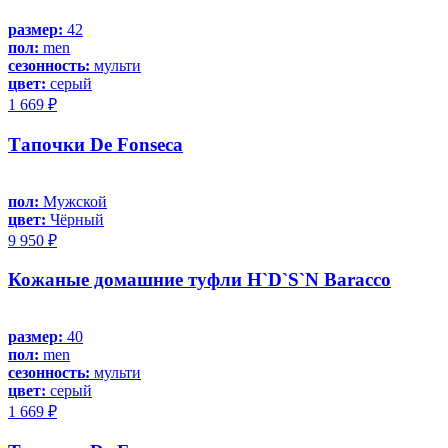
размер:
42
пол:
men
сезонность:
мульти
цвет:
серый
1 669 ₽
Тапочки De Fonseca
пол:
Мужской
цвет:
Чёрный
9 950 ₽
Кожаные домашние туфли H`D`S`N Baracco
размер:
40
пол:
men
сезонность:
мульти
цвет:
серый
1 669 ₽