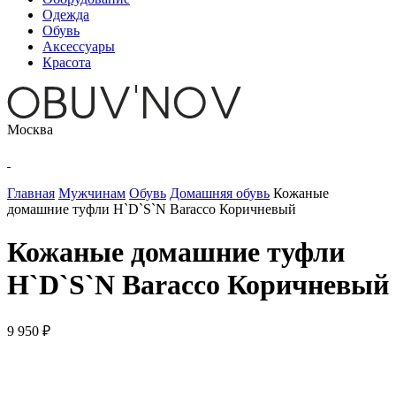
Одежда
Обувь
Аксессуары
Красота
Москва
Главная
Мужчинам
Обувь
Домашняя обувь
Кожаные
домашние туфли H`D`S`N Baracco Коричневый
Кожаные домашние туфли
H`D`S`N Baracco Коричневый
9 950 ₽