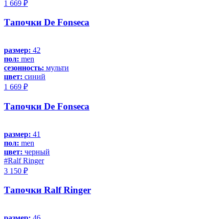
1 669 ₽
Тапочки De Fonseca
размер:
42
пол:
men
сезонность:
мульти
цвет:
синий
1 669 ₽
Тапочки De Fonseca
размер:
41
пол:
men
цвет:
черный
#Ralf Ringer
3 150 ₽
Тапочки Ralf Ringer
размер:
46