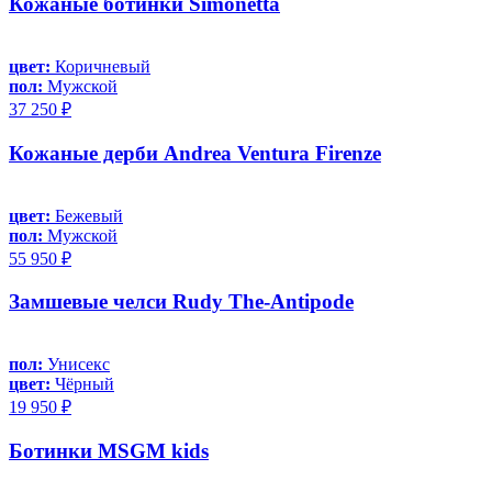
Кожаные ботинки Simonetta
цвет:
Коричневый
пол:
Мужской
37 250 ₽
Кожаные дерби Andrea Ventura Firenze
цвет:
Бежевый
пол:
Мужской
55 950 ₽
Замшевые челси Rudy The-Antipode
пол:
Унисекс
цвет:
Чёрный
19 950 ₽
Ботинки MSGM kids