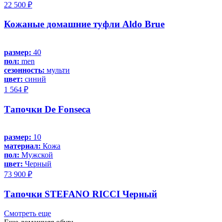
22 500 ₽
Кожаные домашние туфли Aldo Brue
размер:
40
пол:
men
сезонность:
мульти
цвет:
синий
1 564 ₽
Тапочки De Fonseca
размер:
10
материал:
Кожа
пол:
Мужской
цвет:
Черный
73 900 ₽
Тапочки STEFANO RICCI Черный
Смотреть еще