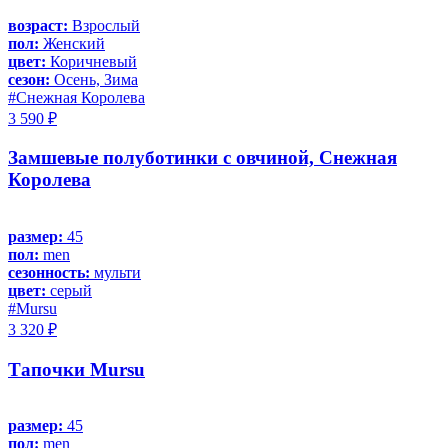
возраст:
Взрослый
пол:
Женский
цвет:
Коричневый
сезон:
Осень, Зима
#Снежная Королева
3 590 ₽
Замшевые полуботинки с овчиной, Снежная
Королева
размер:
45
пол:
men
сезонность:
мульти
цвет:
серый
#Mursu
3 320 ₽
Тапочки Mursu
размер:
45
пол:
men