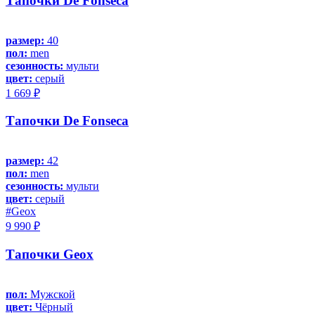
Тапочки De Fonseca
размер:
40
пол:
men
сезонность:
мульти
цвет:
серый
1 669 ₽
Тапочки De Fonseca
размер:
42
пол:
men
сезонность:
мульти
цвет:
серый
#Geox
9 990 ₽
Тапочки Geox
пол:
Мужской
цвет:
Чёрный