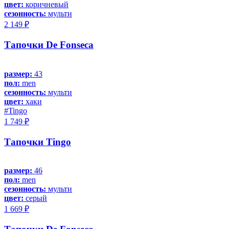
цвет:
коричневый
сезонность:
мульти
2 149 ₽
Тапочки De Fonseca
размер:
43
пол:
men
сезонность:
мульти
цвет:
хаки
#Tingo
1 749 ₽
Тапочки Tingo
размер:
46
пол:
men
сезонность:
мульти
цвет:
серый
1 669 ₽