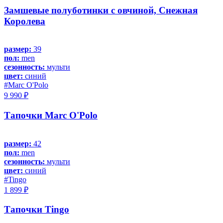
Замшевые полуботинки с овчиной, Снежная
Королева
размер:
39
пол:
men
сезонность:
мульти
цвет:
синий
#Marc O'Polo
9 990 ₽
Тапочки Marc O'Polo
размер:
42
пол:
men
сезонность:
мульти
цвет:
синий
#Tingo
1 899 ₽
Тапочки Tingo