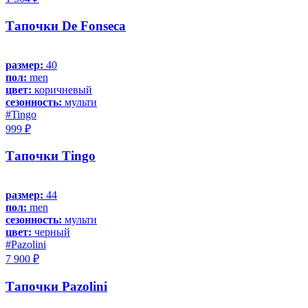
Тапочки De Fonseca
размер:
40
пол:
men
цвет:
коричневый
сезонность:
мульти
#Tingo
999 ₽
Тапочки Tingo
размер:
44
пол:
men
сезонность:
мульти
цвет:
черный
#Pazolini
7 900 ₽
Тапочки Pazolini