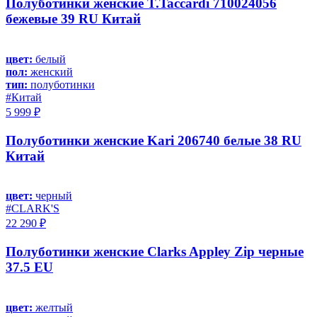
Полуботинки женские T.Taccardi 710024056
бежевые 39 RU Китай
цвет:
белый
пол:
женский
тип:
полуботинки
#Китай
5 999 ₽
Полуботинки женские Kari 206740 белые 38 RU
Китай
цвет:
черный
#CLARK'S
22 290 ₽
Полуботинки женские Clarks Appley Zip черные
37.5 EU
цвет:
желтый