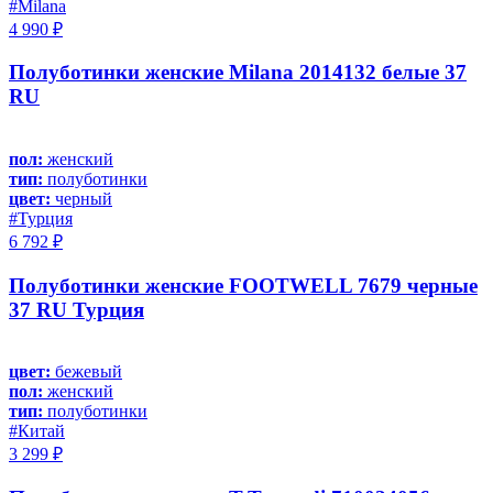
#Milana
4 990 ₽
Полуботинки женские Milana 2014132 белые 37
RU
пол:
женский
тип:
полуботинки
цвет:
черный
#Турция
6 792 ₽
Полуботинки женские FOOTWELL 7679 черные
37 RU Турция
цвет:
бежевый
пол:
женский
тип:
полуботинки
#Китай
3 299 ₽