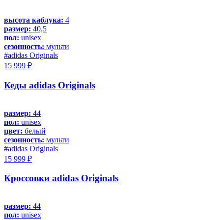
высота каблука:
4
размер:
40,5
пол:
unisex
сезонность:
мульти
#adidas Originals
15 999 ₽
Кеды adidas Originals
размер:
44
пол:
unisex
цвет:
белый
сезонность:
мульти
#adidas Originals
15 999 ₽
Кроссовки adidas Originals
размер:
44
пол:
unisex