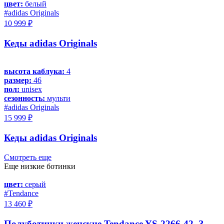
цвет:
белый
#adidas Originals
10 999 ₽
Кеды adidas Originals
высота каблука:
4
размер:
46
пол:
unisex
сезонность:
мульти
#adidas Originals
15 999 ₽
Кеды adidas Originals
Смотреть еще
Еще низкие ботинки
цвет:
серый
#Tendance
13 460 ₽
Полуботинки женские Tendance YS-2266-42_З