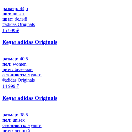
размер:
44,5
пол:
unisex
цвет:
белый
#adidas Originals
15 999 ₽
Кеды adidas Originals
размер:
40,5
пол:
women
цвет:
бежевый
сезонность:
мульти
#adidas Originals
14 999 ₽
Кеды adidas Originals
размер:
38,5
пол:
unisex
сезонность:
мульти
цвет:
черный