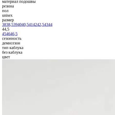
материал подошвы
резина
пол
unisex
размер
38
38,5
39
40
40,5
41
42
42,5
43
44
44,5
45
46
46,5
сезонность
демисезон
тип каблука
без каблука
цвет