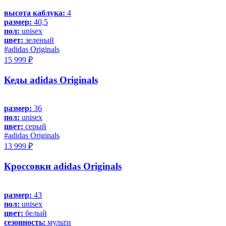
высота каблука:
4
размер:
40,5
пол:
unisex
цвет:
зеленый
#adidas Originals
15 999 ₽
Кеды adidas Originals
размер:
36
пол:
unisex
цвет:
серый
#adidas Originals
13 999 ₽
Кроссовки adidas Originals
размер:
43
пол:
unisex
цвет:
белый
сезонность:
мульти