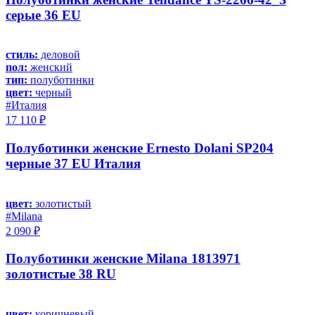
серые 36 EU
стиль:
деловой
пол:
женский
тип:
полуботинки
цвет:
черный
#Италия
17 110 ₽
Полуботинки женские Ernesto Dolani SP204
черные 37 EU Италия
цвет:
золотистый
#Milana
2 090 ₽
Полуботинки женские Milana 1813971
золотистые 38 RU
цвет:
коричневый