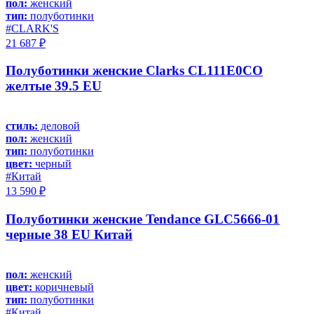
пол:
женский
тип:
полуботинки
#CLARK'S
21 687 ₽
Полуботинки женские Clarks CL111E0CO
желтые 39.5 EU
стиль:
деловой
пол:
женский
тип:
полуботинки
цвет:
черный
#Китай
13 590 ₽
Полуботинки женские Tendance GLC5666-01
черные 38 EU Китай
пол:
женский
цвет:
коричневый
тип:
полуботинки
#Китай