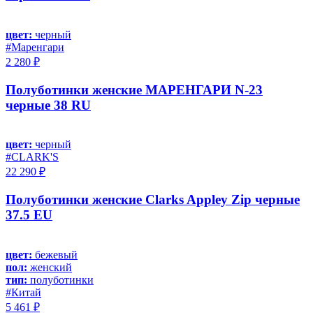
цвет:
черный
#Маренгари
2 280 ₽
Полуботинки женские МАРЕНГАРИ N-23
черные 38 RU
цвет:
черный
#CLARK'S
22 290 ₽
Полуботинки женские Clarks Appley Zip черные
37.5 EU
цвет:
бежевый
пол:
женский
тип:
полуботинки
#Китай
5 461 ₽