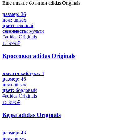
Еще низкие ботинки adidas Originals
размер:
36
пол:
unisex
цвет:
зеленый
сезонность:
мульти
#adidas Originals
13 999 ₽
Кроссовки adidas Originals
высота каблука:
4
размер:
46
пол:
unisex
цвет:
бордовый
#adidas Originals
15 999 ₽
Кеды adidas Originals
размер:
43
пол:
unisex