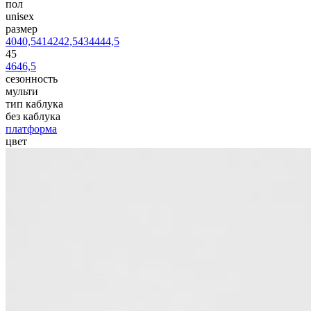
пол
unisex
размер
40
40,5
41
42
42,5
43
44
44,5
45
46
46,5
сезонность
мульти
тип каблука
без каблука
платформа
цвет