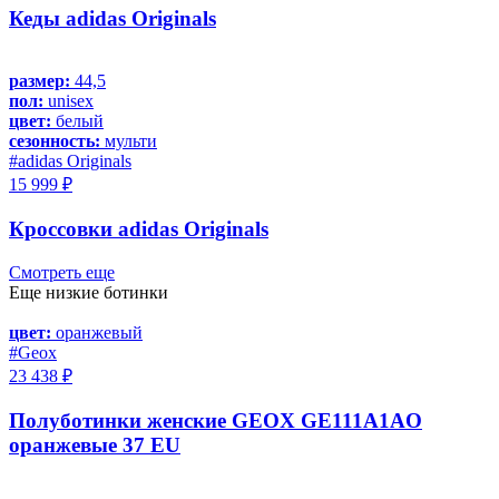
Кеды adidas Originals
размер:
44,5
пол:
unisex
цвет:
белый
сезонность:
мульти
#adidas Originals
15 999 ₽
Кроссовки adidas Originals
Смотреть еще
Еще низкие ботинки
цвет:
оранжевый
#Geox
23 438 ₽
Полуботинки женские GEOX GE111A1AO
оранжевые 37 EU