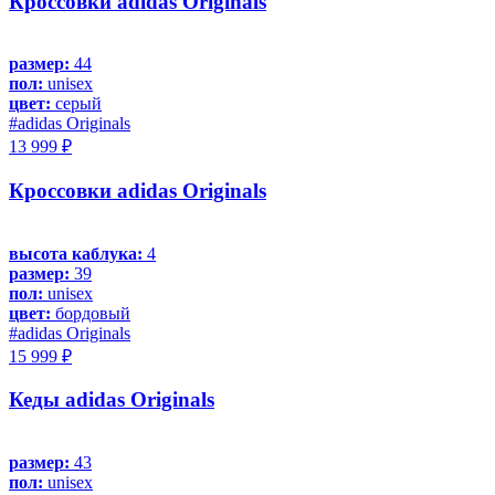
Кроссовки adidas Originals
размер:
44
пол:
unisex
цвет:
серый
#adidas Originals
13 999 ₽
Кроссовки adidas Originals
высота каблука:
4
размер:
39
пол:
unisex
цвет:
бордовый
#adidas Originals
15 999 ₽
Кеды adidas Originals
размер:
43
пол:
unisex