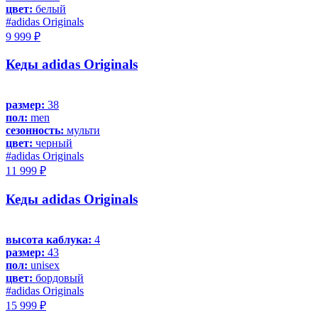
цвет:
белый
#adidas Originals
9 999 ₽
Кеды adidas Originals
размер:
38
пол:
men
сезонность:
мульти
цвет:
черный
#adidas Originals
11 999 ₽
Кеды adidas Originals
высота каблука:
4
размер:
43
пол:
unisex
цвет:
бордовый
#adidas Originals
15 999 ₽