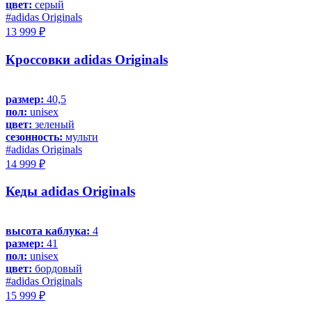
цвет:
серый
#adidas Originals
13 999 ₽
Кроссовки adidas Originals
размер:
40,5
пол:
unisex
цвет:
зеленый
сезонность:
мульти
#adidas Originals
14 999 ₽
Кеды adidas Originals
высота каблука:
4
размер:
41
пол:
unisex
цвет:
бордовый
#adidas Originals
15 999 ₽