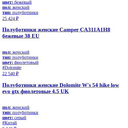
цвет:
бежевый
пол:
женский
тип:
полуботинки
25 424 ₽
Полуботинки женские Camper CA311A1H8
бежевые 38 EU
пол:
женский
тип:
полуботинки
цвет:
фиолетовый
#Dolomite
22 540 ₽
Полуботинки женские Dolomite W's 54 hike low
evo gtx фиолетовые 4.5 UK
пол:
женский
тип:
полуботинки
цвет:
серый
#Китай