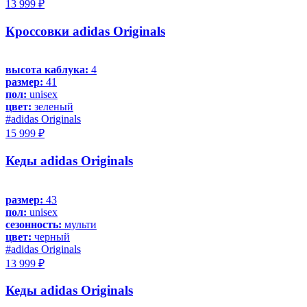
13 999 ₽
Кроссовки adidas Originals
высота каблука:
4
размер:
41
пол:
unisex
цвет:
зеленый
#adidas Originals
15 999 ₽
Кеды adidas Originals
размер:
43
пол:
unisex
сезонность:
мульти
цвет:
черный
#adidas Originals
13 999 ₽
Кеды adidas Originals