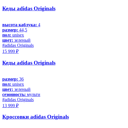
Кеды adidas Originals
высота каблука:
4
размер:
44,5
пол:
unisex
цвет:
зеленый
#adidas Originals
15 999 ₽
Кеды adidas Originals
размер:
36
пол:
unisex
цвет:
зеленый
сезонность:
мульти
#adidas Originals
13 999 ₽
Кроссовки adidas Originals