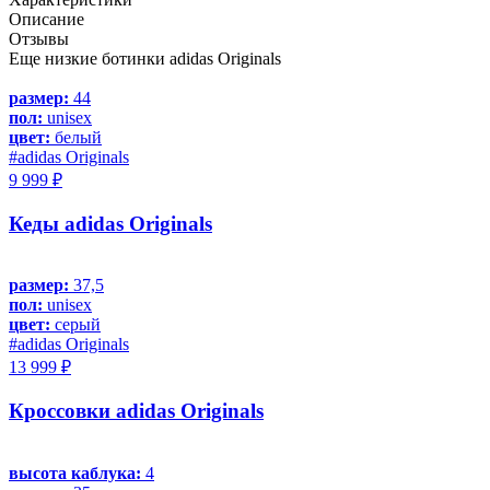
Описание
Отзывы
Еще низкие ботинки adidas Originals
размер:
44
пол:
unisex
цвет:
белый
#adidas Originals
9 999 ₽
Кеды adidas Originals
размер:
37,5
пол:
unisex
цвет:
серый
#adidas Originals
13 999 ₽
Кроссовки adidas Originals
высота каблука:
4