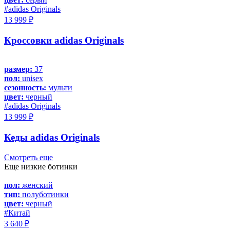
#adidas Originals
13 999 ₽
Кроссовки adidas Originals
размер:
37
пол:
unisex
сезонность:
мульти
цвет:
черный
#adidas Originals
13 999 ₽
Кеды adidas Originals
Смотреть еще
Еще низкие ботинки
пол:
женский
тип:
полуботинки
цвет:
черный
#Китай
3 640 ₽