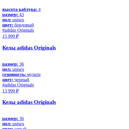
высота каблука:
4
размер:
43
пол:
unisex
цвет:
бордовый
#adidas Originals
15 999 ₽
Кеды adidas Originals
размер:
36
пол:
unisex
сезонность:
мульти
цвет:
черный
#adidas Originals
13 999 ₽
Кеды adidas Originals
размер:
36
пол:
unisex
цвет:
серый