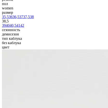
пол
women
размер
35,5
36
36,5
37
37,5
38
38,5
39
40
40,5
41
42
сезонность
демисезон
тип каблука
без каблука
цвет