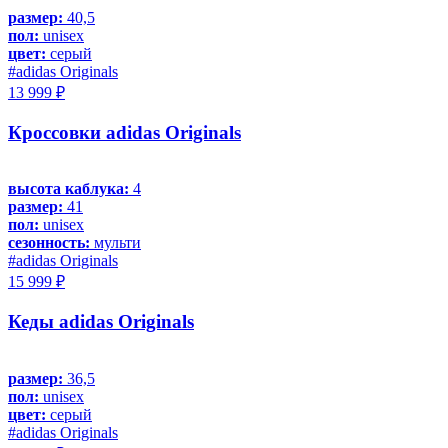
размер:
40,5
пол:
unisex
цвет:
серый
#adidas Originals
13 999 ₽
Кроссовки adidas Originals
высота каблука:
4
размер:
41
пол:
unisex
сезонность:
мульти
#adidas Originals
15 999 ₽
Кеды adidas Originals
размер:
36,5
пол:
unisex
цвет:
серый
#adidas Originals