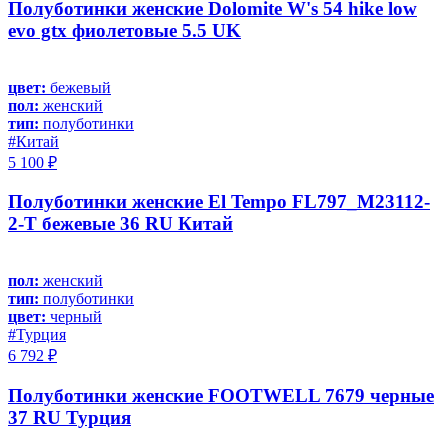
Полуботинки женские Dolomite W's 54 hike low
evo gtx фиолетовые 5.5 UK
цвет:
бежевый
пол:
женский
тип:
полуботинки
#Китай
5 100 ₽
Полуботинки женские El Tempo FL797_M23112-
2-T бежевые 36 RU Китай
пол:
женский
тип:
полуботинки
цвет:
черный
#Турция
6 792 ₽
Полуботинки женские FOOTWELL 7679 черные
37 RU Турция