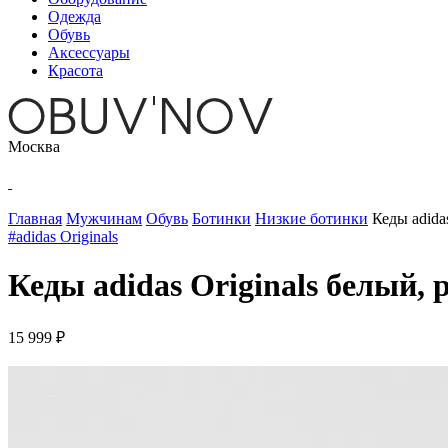
Одежда
Обувь
Аксессуары
Красота
Москва
Главная
Мужчинам
Обувь
Ботинки
Низкие ботинки
Кеды adida
#adidas Originals
Кеды adidas Originals белый, 
15 999 ₽