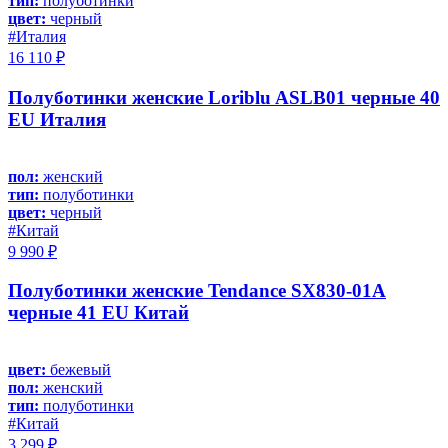
тип:
полуботинки
цвет:
черный
#Италия
16 110 ₽
Полуботинки женские Loriblu ASLB01 черные 40
EU Италия
пол:
женский
тип:
полуботинки
цвет:
черный
#Китай
9 990 ₽
Полуботинки женские Tendance SX830-01A
черные 41 EU Китай
цвет:
бежевый
пол:
женский
тип:
полуботинки
#Китай
3 299 ₽