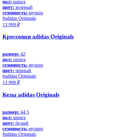
пол:
unisex
цвет:
зеленый
сезонность:
мульти
#adidas Originals
13 999 ₽
Кроссовки adidas Originals
размер:
42
пол:
unisex
сезонность:
мульти
цвет:
черный
#adidas Originals
13 999 ₽
Кеды adidas Originals
размер:
44,5
пол:
unisex
цвет:
белый
сезонность:
мульти
#adidas Originals