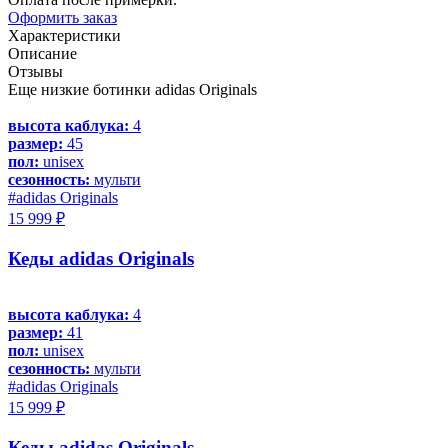
Оформить заказ
Характеристики
Описание
Отзывы
Еще низкие ботинки adidas Originals
высота каблука:
4
размер:
45
пол:
unisex
сезонность:
мульти
#adidas Originals
15 999 ₽
Кеды adidas Originals
высота каблука:
4
размер:
41
пол:
unisex
сезонность:
мульти
#adidas Originals
15 999 ₽
Кеды adidas Originals