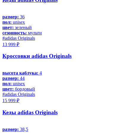
размер:
36
пол:
unisex
цвет:
зеленый
сезонность:
мульти
#adidas Originals
13 999 ₽
Кроссовки adidas Originals
высота каблука:
4
размер:
44
пол:
unisex
цвет:
бордовый
#adidas Originals
15 999 ₽
Кеды adidas Originals
размер:
38,5