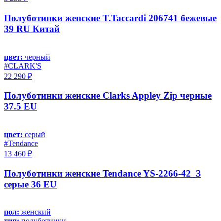
Полуботинки женские T.Taccardi 206741 бежевые
39 RU Китай
цвет:
черный
#CLARK'S
22 290 ₽
Полуботинки женские Clarks Appley Zip черные
37.5 EU
цвет:
серый
#Tendance
13 460 ₽
Полуботинки женские Tendance YS-2266-42_З
серые 36 EU
пол:
женский
тип:
полуботинки