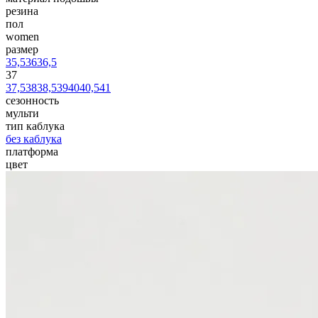
резина
пол
women
размер
35,5
36
36,5
37
37,5
38
38,5
39
40
40,5
41
сезонность
мульти
тип каблука
без каблука
платформа
цвет