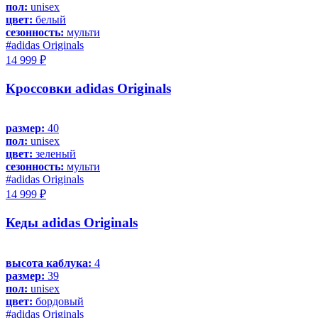
пол:
unisex
цвет:
белый
сезонность:
мульти
#adidas Originals
14 999 ₽
Кроссовки adidas Originals
размер:
40
пол:
unisex
цвет:
зеленый
сезонность:
мульти
#adidas Originals
14 999 ₽
Кеды adidas Originals
высота каблука:
4
размер:
39
пол:
unisex
цвет:
бордовый
#adidas Originals