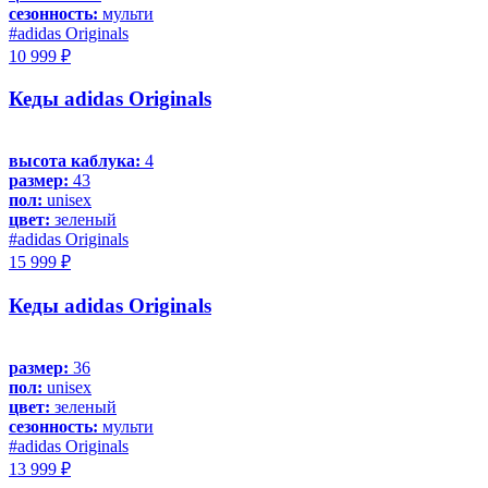
сезонность:
мульти
#adidas Originals
10 999 ₽
Кеды adidas Originals
высота каблука:
4
размер:
43
пол:
unisex
цвет:
зеленый
#adidas Originals
15 999 ₽
Кеды adidas Originals
размер:
36
пол:
unisex
цвет:
зеленый
сезонность:
мульти
#adidas Originals
13 999 ₽