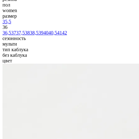
пол
women
размер
35,5
36
36,5
37
37,5
38
38,5
39
40
40,5
41
42
сезонность
мульти
тип каблука
без каблука
цвет