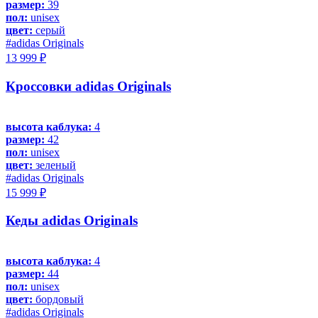
размер:
39
пол:
unisex
цвет:
серый
#adidas Originals
13 999 ₽
Кроссовки adidas Originals
высота каблука:
4
размер:
42
пол:
unisex
цвет:
зеленый
#adidas Originals
15 999 ₽
Кеды adidas Originals
высота каблука:
4
размер:
44
пол:
unisex
цвет:
бордовый
#adidas Originals