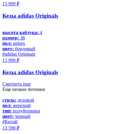
15 999 ₽
Кеды adidas Originals
высота каблука:
4
размер:
38
пол:
unisex
цвет:
бордовый
#adidas Originals
15 999 ₽
Кеды adidas Originals
Смотреть еще
Еще низкие ботинки
стиль:
деловой
пол:
женский
тип:
полуботинки
цвет:
черный
#Китай
13 590 ₽