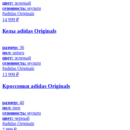
цвет:
зеленый
сезонность:
мульти
#adidas Originals
14 999 ₽
Кеды adidas Originals
размер:
36
пол:
unisex
цвет:
зеленый
сезонность:
мульти
#adidas Originals
13 999 ₽
Кроссовки adidas Originals
размер:
40
пол:
men
сезонность:
мульти
цвет:
черный
#adidas Originals
7 999 ₽