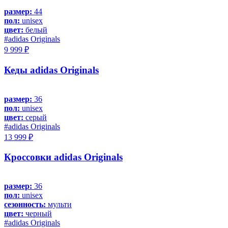
размер:
44
пол:
unisex
цвет:
белый
#adidas Originals
9 999 ₽
Кеды adidas Originals
размер:
36
пол:
unisex
цвет:
серый
#adidas Originals
13 999 ₽
Кроссовки adidas Originals
размер:
36
пол:
unisex
сезонность:
мульти
цвет:
черный
#adidas Originals