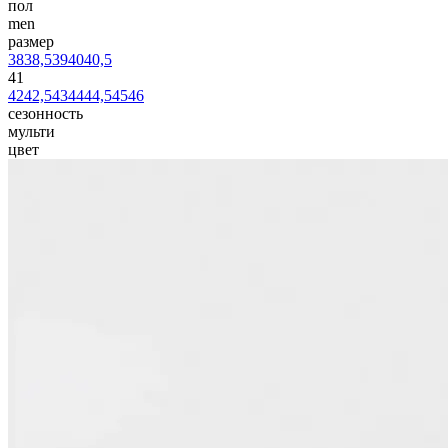
пол
men
размер
38
38,5
39
40
40,5
41
42
42,5
43
44
44,5
45
46
сезонность
мульти
цвет