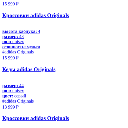
15 999 ₽
Кроссовки adidas Originals
высота каблука:
4
размер:
43
пол:
unisex
сезонность:
мульти
#adidas Originals
15 999 ₽
Кеды adidas Originals
размер:
44
пол:
unisex
цвет:
серый
#adidas Originals
13 999 ₽
Кроссовки adidas Originals