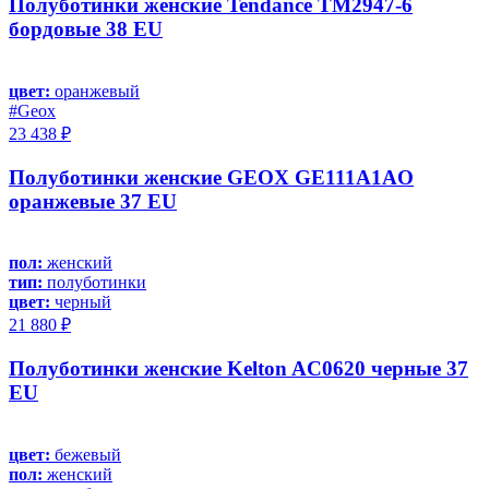
Полуботинки женские Tendance TM2947-6
бордовые 38 EU
цвет:
оранжевый
#Geox
23 438 ₽
Полуботинки женские GEOX GE111A1AO
оранжевые 37 EU
пол:
женский
тип:
полуботинки
цвет:
черный
21 880 ₽
Полуботинки женские Kelton AC0620 черные 37
EU
цвет:
бежевый
пол:
женский