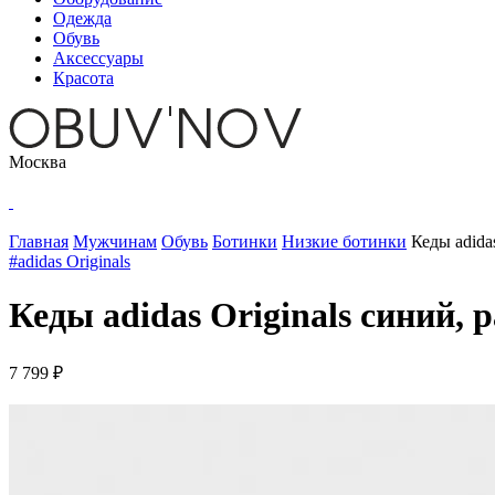
Одежда
Обувь
Аксессуары
Красота
Москва
Главная
Мужчинам
Обувь
Ботинки
Низкие ботинки
Кеды adida
#adidas Originals
Кеды adidas Originals синий, 
7 799 ₽