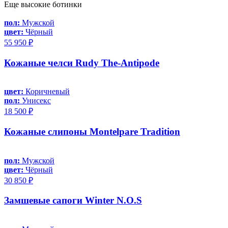
Еще высокие ботинки
пол:
Мужской
цвет:
Чёрный
55 950 ₽
Кожаные челси Rudy The-Antipode
цвет:
Коричневый
пол:
Унисекс
18 500 ₽
Кожаные слипоны Montelpare Tradition
пол:
Мужской
цвет:
Чёрный
30 850 ₽
Замшевые сапоги Winter N.O.S