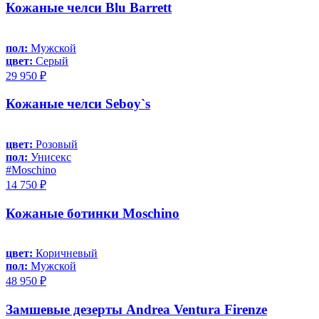
Кожаные челси Blu Barrett
пол:
Мужской
цвет:
Серый
29 950 ₽
Кожаные челси Seboy`s
цвет:
Розовый
пол:
Унисекс
#Moschino
14 750 ₽
Кожаные ботинки Moschino
цвет:
Коричневый
пол:
Мужской
48 950 ₽
Замшевые дезерты Andrea Ventura Firenze