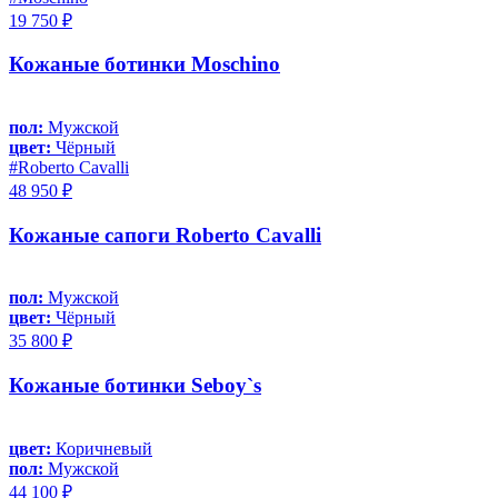
19 750 ₽
Кожаные ботинки Moschino
пол:
Мужской
цвет:
Чёрный
#Roberto Cavalli
48 950 ₽
Кожаные сапоги Roberto Cavalli
пол:
Мужской
цвет:
Чёрный
35 800 ₽
Кожаные ботинки Seboy`s
цвет:
Коричневый
пол:
Мужской
44 100 ₽