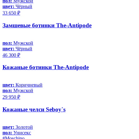
пол:
Мужской
цвет:
Чёрный
33 650 ₽
Замшевые ботинки The-Antipode
пол:
Мужской
цвет:
Чёрный
46 300 ₽
Кожаные ботинки The-Antipode
цвет:
Коричневый
пол:
Мужской
29 950 ₽
Кожаные челси Seboy`s
цвет:
Золотой
пол:
Унисекс
#Moschino