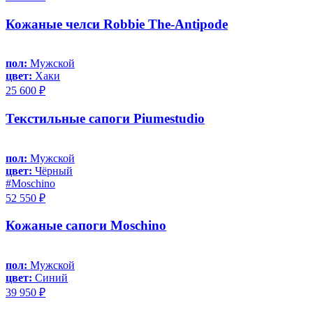
Кожаные челси Robbie The-Antipode
пол:
Мужской
цвет:
Хаки
25 600 ₽
Текстильные сапоги Piumestudio
пол:
Мужской
цвет:
Чёрный
#Moschino
52 550 ₽
Кожаные сапоги Moschino
пол:
Мужской
цвет:
Синий
39 950 ₽