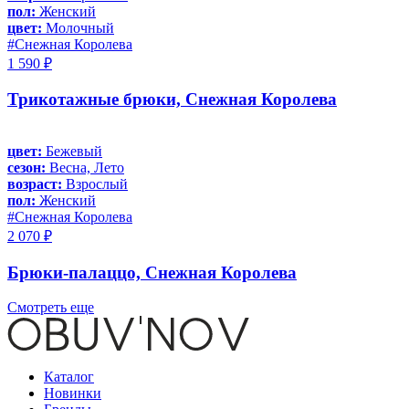
пол:
Женский
цвет:
Молочный
#Снежная Королева
1 590 ₽
Трикотажные брюки, Снежная Королева
цвет:
Бежевый
сезон:
Весна, Лето
возраст:
Взрослый
пол:
Женский
#Снежная Королева
2 070 ₽
Брюки-палаццо, Снежная Королева
Смотреть еще
Каталог
Новинки