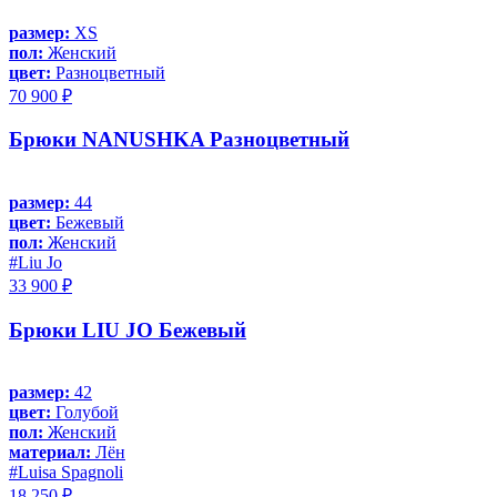
размер:
XS
пол:
Женский
цвет:
Разноцветный
70 900 ₽
Брюки NANUSHKA Разноцветный
размер:
44
цвет:
Бежевый
пол:
Женский
#Liu Jo
33 900 ₽
Брюки LIU JO Бежевый
размер:
42
цвет:
Голубой
пол:
Женский
материал:
Лён
#Luisa Spagnoli
18 250 ₽