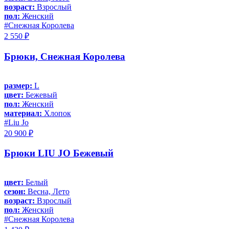
возраст:
Взрослый
пол:
Женский
#Снежная Королева
2 550 ₽
Брюки, Снежная Королева
размер:
L
цвет:
Бежевый
пол:
Женский
материал:
Хлопок
#Liu Jo
20 900 ₽
Брюки LIU JO Бежевый
цвет:
Белый
сезон:
Весна, Лето
возраст:
Взрослый
пол:
Женский
#Снежная Королева