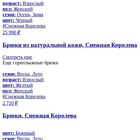
возраст:
Взрослый
пол:
Женский
сезон:
Осень, Зима
цвет:
Черный
#Снежная Королева
25 990 ₽
Брюки из натуральной кожи, Снежная Королева
Смотреть еще
Еще горнолыжные брюки
сезон:
Весна, Лето
возраст:
Взрослый
цвет:
Желтый
пол:
Женский
#Снежная Королева
2 710 ₽
Брюки, Снежная Королева
цвет:
Бежевый
сезон:
Весна, Лето