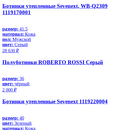
Ботинки утепленные Sevenext, WB-Q2309
1119170001
размер:
41.5
материал:
Кожа
пол:
Мужской
цвет:
Серый
28 630 ₽
Полуботинки ROBERTO ROSSI Серый
размер:
36
цвет:
чёрный
2 000 ₽
Ботинки утепленные Sevenext 1119220004
размер:
40
цвет:
Зеленый
материал:
Кожа