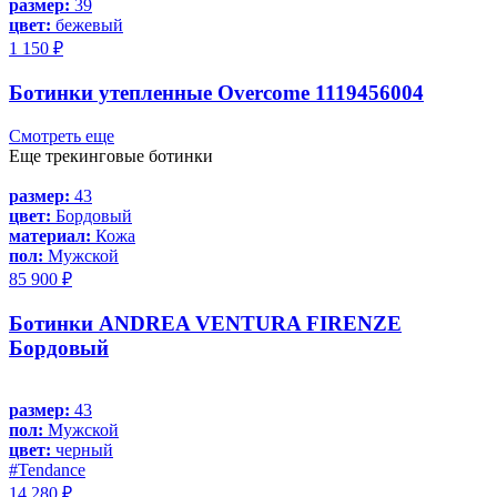
размер:
39
цвет:
бежевый
1 150 ₽
Ботинки утепленные Overcome 1119456004
Смотреть еще
Еще трекинговые ботинки
размер:
43
цвет:
Бордовый
материал:
Кожа
пол:
Мужской
85 900 ₽
Ботинки ANDREA VENTURA FIRENZE
Бордовый
размер:
43
пол:
Мужской
цвет:
черный
#Tendance
14 280 ₽