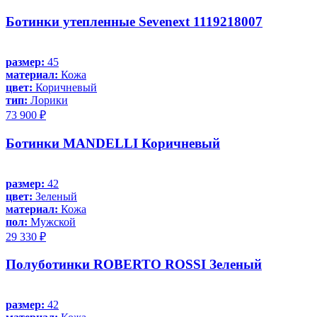
Ботинки утепленные Sevenext 1119218007
размер:
45
материал:
Кожа
цвет:
Коричневый
тип:
Лорики
73 900 ₽
Ботинки MANDELLI Коричневый
размер:
42
цвет:
Зеленый
материал:
Кожа
пол:
Мужской
29 330 ₽
Полуботинки ROBERTO ROSSI Зеленый
размер:
42