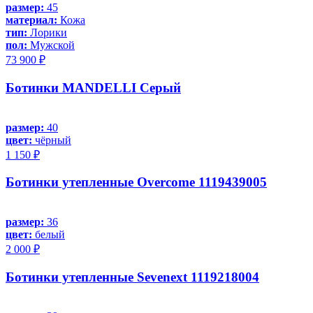
размер:
45
материал:
Кожа
тип:
Лорики
пол:
Мужской
73 900 ₽
Ботинки MANDELLI Серый
размер:
40
цвет:
чёрный
1 150 ₽
Ботинки утепленные Overcome 1119439005
размер:
36
цвет:
белый
2 000 ₽
Ботинки утепленные Sevenext 1119218004