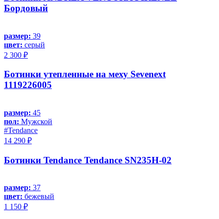
Бордовый
размер:
39
цвет:
серый
2 300 ₽
Ботинки утепленные на меху Sevenext
1119226005
размер:
45
пол:
Мужской
#Tendance
14 290 ₽
Ботинки Tendance Tendance SN235H-02
размер:
37
цвет:
бежевый
1 150 ₽