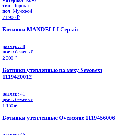
материал:
Кожа
тип:
Лорики
пол:
Мужской
73 900 ₽
Ботинки MANDELLI Серый
размер:
38
цвет:
бежевый
2 300 ₽
Ботинки утепленные на меху Sevenext
1119420012
размер:
41
цвет:
бежевый
1 150 ₽
Ботинки утепленные Overcome 1119456006
размер:
46