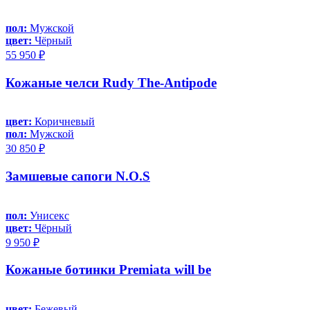
пол:
Мужской
цвет:
Чёрный
55 950 ₽
Кожаные челси Rudy The-Antipode
цвет:
Коричневый
пол:
Мужской
30 850 ₽
Замшевые сапоги N.O.S
пол:
Унисекс
цвет:
Чёрный
9 950 ₽
Кожаные ботинки Premiata will be
цвет:
Бежевый