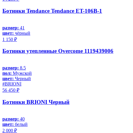
Ботинки Tendance Tendance ET-106B-1
размер:
41
цвет:
чёрный
1 150 ₽
Ботинки утепленные Overcome 1119439006
размер:
8.5
пол:
Мужской
цвет:
Черный
#BRIONI
56 450 ₽
Ботинки BRIONI Черный
размер:
40
цвет:
белый
2 000 ₽