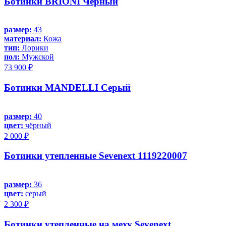
Ботинки BRIONI Черный
размер:
43
материал:
Кожа
тип:
Лорики
пол:
Мужской
73 900 ₽
Ботинки MANDELLI Серый
размер:
40
цвет:
чёрный
2 000 ₽
Ботинки утепленные Sevenext 1119220007
размер:
36
цвет:
серый
2 300 ₽
Ботинки утепленные на меху Sevenext