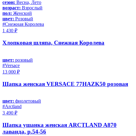
сезон:
Весна, Лето
возраст:
Взрослый
пол:
Женский
цвет:
Розовый
#Снежная Королева
1 430 ₽
Хлопковая шляпа, Снежная Королева
цвет:
розовый
#Versace
13 000 ₽
Шапка женская VERSACE 77HAZK50 розовая
цвет:
фиолетовый
#Arctland
3 490 ₽
Шапка ушанка женская ARCTLAND A870
лаванда, р.54-56