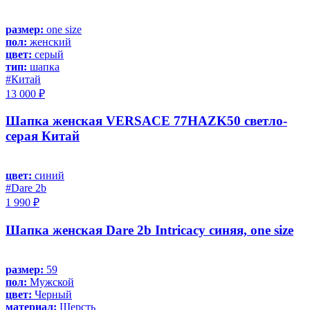
размер:
one size
пол:
женский
цвет:
серый
тип:
шапка
#Китай
13 000 ₽
Шапка женская VERSACE 77HAZK50 светло-
серая Китай
цвет:
синий
#Dare 2b
1 990 ₽
Шапка женская Dare 2b Intricacy синяя, one size
размер:
59
пол:
Мужской
цвет:
Черный
материал:
Шерсть