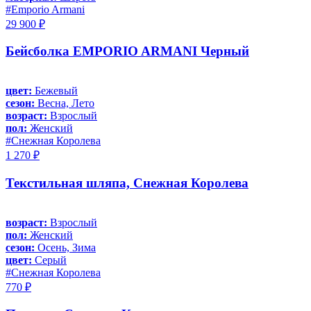
#Emporio Armani
29 900 ₽
Бейсболка EMPORIO ARMANI Черный
цвет:
Бежевый
сезон:
Весна, Лето
возраст:
Взрослый
пол:
Женский
#Снежная Королева
1 270 ₽
Текстильная шляпа, Снежная Королева
возраст:
Взрослый
пол:
Женский
сезон:
Осень, Зима
цвет:
Серый
#Снежная Королева
770 ₽