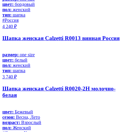
цвет:
бордовый
пол:
женский
тип:
шапка
#Россия
4 240 ₽
Шапка женская Calzetti R0013 винная Россия
размер:
one size
цвет:
белый
пол:
женский
тип:
шапка
3 740 ₽
Шапка женская Calzetti R0020-2H молочно-
белая
цвет:
Бежевый
сезон:
Весна, Лето
возраст:
Взрослый
пол:
Женский