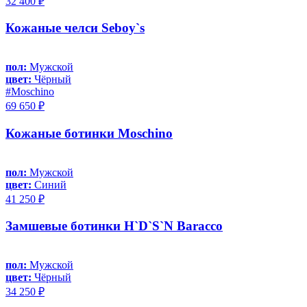
32 400 ₽
Кожаные челси Seboy`s
пол:
Мужской
цвет:
Чёрный
#Moschino
69 650 ₽
Кожаные ботинки Moschino
пол:
Мужской
цвет:
Синий
41 250 ₽
Замшевые ботинки H`D`S`N Baracco
пол:
Мужской
цвет:
Чёрный
34 250 ₽