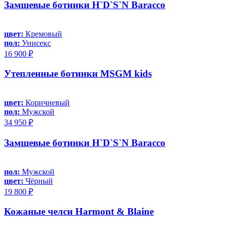
Замшевые ботинки H`D`S`N Baracco
цвет:
Кремовый
пол:
Унисекс
16 900 ₽
Утепленные ботинки MSGM kids
цвет:
Коричневый
пол:
Мужской
34 950 ₽
Замшевые ботинки H`D`S`N Baracco
пол:
Мужской
цвет:
Чёрный
19 800 ₽
Кожаные челси Harmont & Blaine