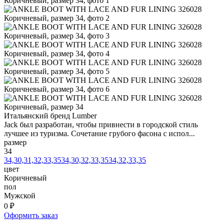
Итальянский бренд Lumber
Jack был разработан, чтобы привнести в городской стиль
лучшее из туризма. Сочетание грубого фасона с испол...
размер
34
34,30,31,32,33,35
34,30,32,33,35
34,32,33,35
цвет
Коричневый
пол
Мужской
0 ₽
Оформить заказ